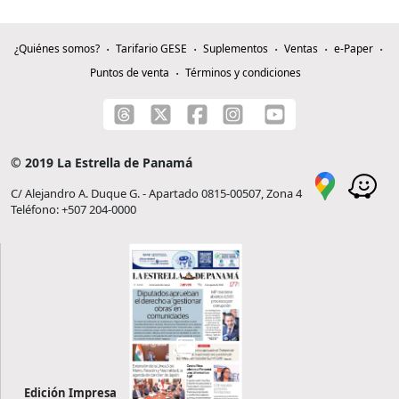
¿Quiénes somos?
Tarifario GESE
Suplementos
Ventas
e-Paper
Puntos de venta
Términos y condiciones
© 2019 La Estrella de Panamá
C/ Alejandro A. Duque G. - Apartado 0815-00507, Zona 4
Teléfono: +507 204-0000
Edición Impresa