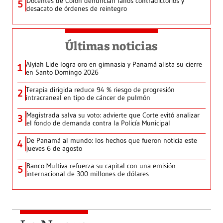
Docentes de Colón denuncian fallos contradictorios y
5
desacato de órdenes de reintegro
Últimas noticias
Alyiah Lide logra oro en gimnasia y Panamá alista su cierre
1
en Santo Domingo 2026
Terapia dirigida reduce 94 % riesgo de progresión
2
intracraneal en tipo de cáncer de pulmón
Magistrada salva su voto: advierte que Corte evitó analizar
3
el fondo de demanda contra la Policía Municipal
De Panamá al mundo: los hechos que fueron noticia este
4
jueves 6 de agosto
Banco Multiva refuerza su capital con una emisión
5
internacional de 300 millones de dólares