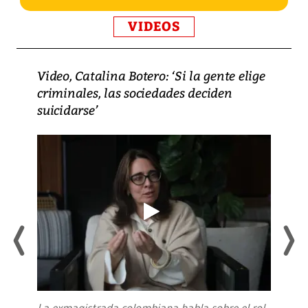
VIDEOS
Video, Catalina Botero: ‘Si la gente elige
criminales, las sociedades deciden
suicidarse’
La exmagistrada colombiana habla sobre el rol