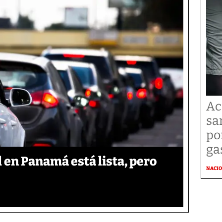
Ac
sa
po
ga
l en Panamá está lista, pero
NACI