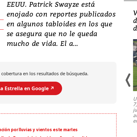
EEUU. Patrick Swayze está
Isidro Carbonell,
V
enojado con reportes publicados
director de la Lotería:
d
en algunos tabloides en los que
‘Vamos a ser más
d
se asegura que no le queda
transparentes, tengan fe
mucho de vida. El a...
 cobertura en los resultados de búsqueda.
a Estrella en Google ↗️
U
7
El director de la Lotería Nacional de
j
Beneficencia habla de la lotería
a
clandestina, auditorías internas y su
e
plan para modernizar la institución
ción por lluvias y vientos este martes