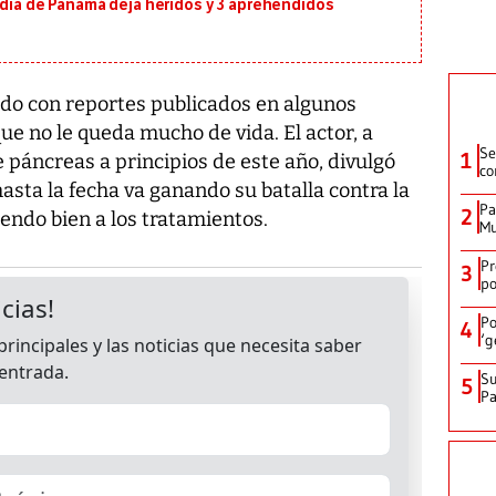
ldía de Panamá deja heridos y 3 aprehendidos
do con reportes publicados en algunos
ue no le queda mucho de vida. El actor, a
Se
1
e páncreas a principios de este año, divulgó
co
sta la fecha va ganando su batalla contra la
Pa
2
ndo bien a los tratamientos.
Mu
Pr
3
po
Po
4
‘g
Su
5
P