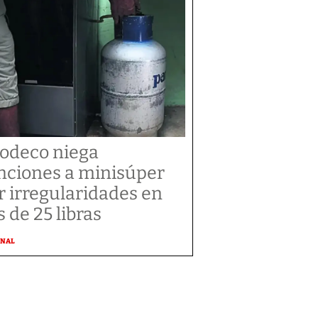
odeco niega
nciones a minisúper
r irregularidades en
s de 25 libras
ONAL