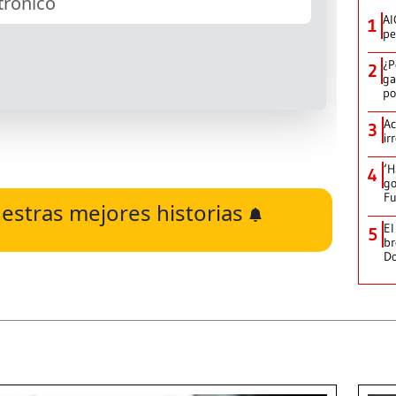
AI
1
pe
¿P
2
ga
po
Ac
3
ir
‘H
4
go
Fu
estras mejores historias
El
5
br
D