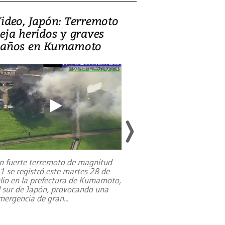
ideo, Japón: Terremoto
Israel regala 
eja heridos y graves
nueva embaja
años en Kumamoto
Jerusalén sob
familias pales
n fuerte terremoto de magnitud
,1 se registró este martes 28 de
Estados Unidos ha a
ulio en la prefectura de Kumamoto,
un dólar y durante 9
l sur de Japón, provocando una
el terreno para su 
mergencia de gran
...
en Jerusalén Oeste, 
perteneció hasta
...