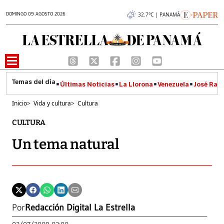
DOMINGO 09 AGOSTO 2026
32.7°C | PANAMÁ
Últimas Noticias
La Llorona
Venezuela
José Raúl
Inicio
>
Vida y cultura
>
Cultura
CULTURA
Un tema natural
Por
Redacción Digital La Estrella