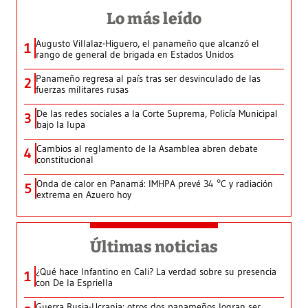
Lo más leído
Augusto Villalaz-Higuero, el panameño que alcanzó el
1
rango de general de brigada en Estados Unidos
Panameño regresa al país tras ser desvinculado de las
2
fuerzas militares rusas
De las redes sociales a la Corte Suprema, Policía Municipal
3
bajo la lupa
Cambios al reglamento de la Asamblea abren debate
4
constitucional
Onda de calor en Panamá: IMHPA prevé 34 °C y radiación
5
extrema en Azuero hoy
Últimas noticias
¿Qué hace Infantino en Cali? La verdad sobre su presencia
1
con De la Espriella
Guerra Rusia-Ucrania: otros dos panameños logran ser