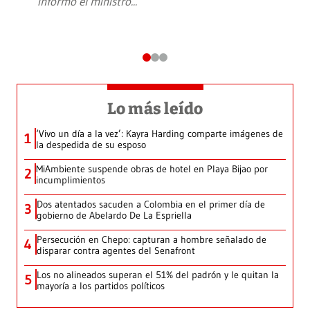
informó el ministro
...
Lo más leído
‘Vivo un día a la vez’: Kayra Harding comparte imágenes de
1
la despedida de su esposo
MiAmbiente suspende obras de hotel en Playa Bijao por
2
incumplimientos
Dos atentados sacuden a Colombia en el primer día de
3
gobierno de Abelardo De La Espriella
Persecución en Chepo: capturan a hombre señalado de
4
disparar contra agentes del Senafront
Los no alineados superan el 51% del padrón y le quitan la
5
mayoría a los partidos políticos