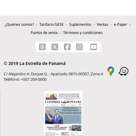
¿Quiénes somos?
Tarifario GESE
Suplementos
Ventas
e-Paper
Puntos de venta
Términos y condiciones
© 2019 La Estrella de Panamá
C/ Alejandro A. Duque G. - Apartado 0815-00507, Zona 4
Teléfono: +507 204-0000