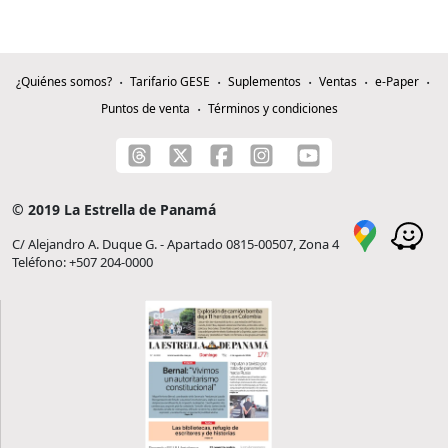
¿Quiénes somos?
Tarifario GESE
Suplementos
Ventas
e-Paper
Puntos de venta
Términos y condiciones
© 2019 La Estrella de Panamá
C/ Alejandro A. Duque G. - Apartado 0815-00507, Zona 4
Teléfono: +507 204-0000