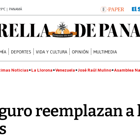
.9°C | PANAMÁ
MÍA
DEPORTES
VIDA Y CULTURA
OPINIÓN
MULTIMEDIA
timas Noticias
La Llorona
Venezuela
José Raúl Mulino
Asamblea Na
guro reemplazan a 
s