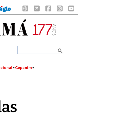
cional
Cepanim
las