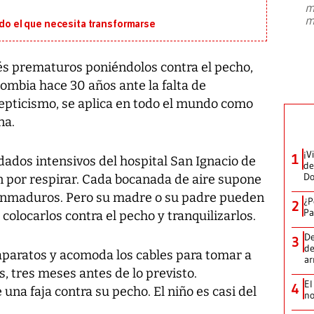
m
presidente de Brasil, Luiz Inácio Lula
m
da Silva, oficializó este domingo su
ado el que necesita transformarse
candidatura
...
bés prematuros poniéndolos contra el pecho,
ombia hace 30 años ante la falta de
cepticismo, se aplica en todo el mundo como
na.
¡V
1
dados intensivos del hospital San Ignacio de
de
D
 por respirar. Cada bocanada de aire supone
inmaduros. Pero su madre o su padre pueden
¿P
2
Pa
colocarlos contra el pecho y tranquilizarlos.
De
3
de
 aparatos y acomoda los cables para tomar a
a
, tres meses antes de lo previsto.
El
4
na faja contra su pecho. El niño es casi del
no