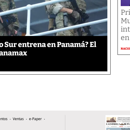
Pr
Mu
in
en
o Sur entrena en Panamá? El
NACI
 Panamax
ntos
Ventas
e-Paper