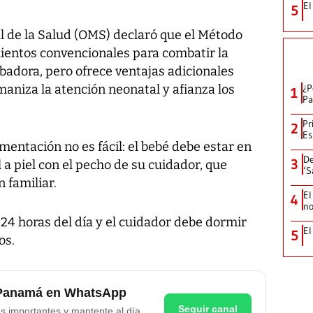
El
5
 de la Salud (OMS) declaró que el Método
ientos convencionales para combatir la
ubadora, pero ofrece ventajas adicionales
maniza la atención neonatal y afianza los
¿P
1
Pa
Pr
2
Es
mentación no es fácil: el bebé debe estar en
De
3
l a piel con el pecho de su cuidador, que
‘S
 familiar.
El
4
no
24 horas del día y el cuidador debe dormir
El
5
os.
e Panamá en WhatsApp
Seguir canal
as importantes y mantente al día