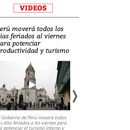
VIDEOS
erú moverá todos los
Video, Catalin
ías feriados al viernes
‘Si la gente el
ara potenciar
criminales, la
roductividad y turismo
sociedades de
suicidarse’
l Gobierno de Perú moverá todos
os días feriados a los viernes para
La exmagistrada co
sí potenciar el turismo interno y
sobre el rol de contr