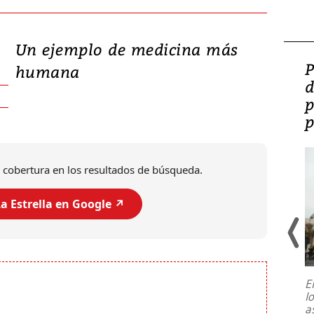
Un ejemplo de medicina más
Video: Lula lanza su
P
humana
candidatura con
d
promesas de inversión
p
en defensa, educación y
p
tierras raras
 cobertura en los resultados de búsqueda.
a Estrella en Google ↗️
E
l
Entre recuerdos y escuetas
a
referencias hacia sus adversarios, el