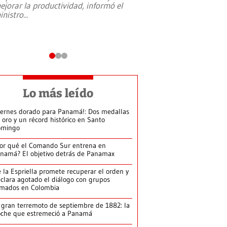
ejorar la productividad, informó el
periodismo, el derech
inistro
...
reformas constitucio
desafíos de nuevas t
Lo más leído
iernes dorado para Panamá!: Dos medallas
 oro y un récord histórico en Santo
omingo
or qué el Comando Sur entrena en
namá? El objetivo detrás de Panamax
 la Espriella promete recuperar el orden y
clara agotado el diálogo con grupos
rmados en Colombia
 gran terremoto de septiembre de 1882: la
che que estremeció a Panamá