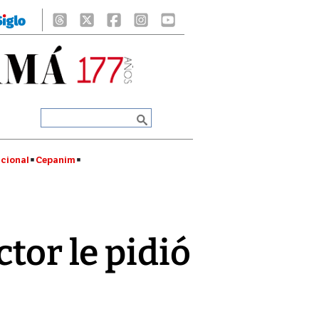
cional
Cepanim
tor le pidió