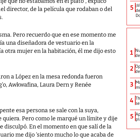
ije que no estábamos en el plató", explicó
¡V
5
l director, de la película que rodaban o del
de
D
s.
misma. Pero recuerdo que en ese momento me
abía una diseñadora de vestuario en la
 otra mujer en la habitación, él me dijo esto
Nu
1
de
Op
2
de
aron a López en la mesa redonda fueron
Mo
3
g'o, Awkwafina, Laura Dern y Renée
mi
Th
4
se
pente esa persona se sale con la suya,
Ap
5
 quiera. Pero como le marqué un límite y dije
pl
 se disculpó. En el momento en que salí de la
tuario me dijo 'siento mucho lo que acaba de