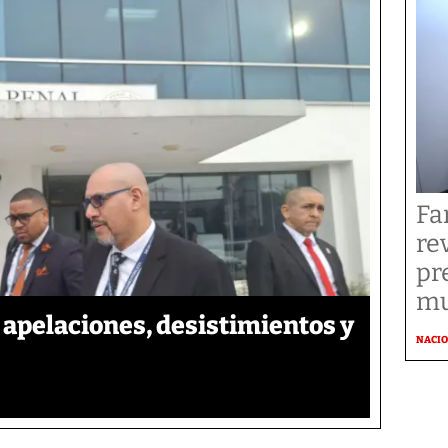
Fa
re
pr
mu
apelaciones, desistimientos y
NACI