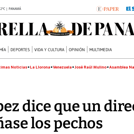
.2°C | PANAMÁ
MÍA
DEPORTES
VIDA Y CULTURA
OPINIÓN
MULTIMEDIA
timas Noticias
La Llorona
Venezuela
José Raúl Mulino
Asamblea Na
ez dice que un direc
ñase los pechos