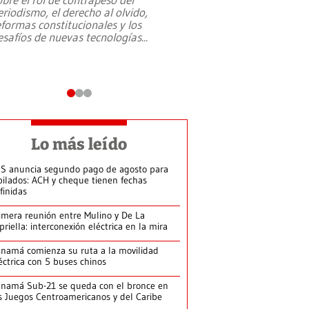
eriodismo, el derecho al olvido,
presidente de Brasil,
eformas constitucionales y los
da Silva, oficializó 
esafíos de nuevas tecnologías
...
candidatura
...
Lo más leído
S anuncia segundo pago de agosto para
bilados: ACH y cheque tienen fechas
finidas
imera reunión entre Mulino y De La
priella: interconexión eléctrica en la mira
namá comienza su ruta a la movilidad
éctrica con 5 buses chinos
namá Sub-21 se queda con el bronce en
s Juegos Centroamericanos y del Caribe