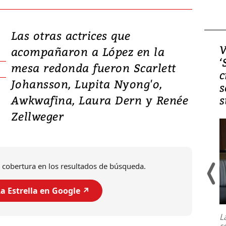
Las otras actrices que
Video, Japón: Terremoto
V
acompañaron a López en la
deja heridos y graves
‘
mesa redonda fueron Scarlett
daños en Kumamoto
c
Johansson, Lupita Nyong'o,
s
Awkwafina, Laura Dern y Renée
s
Zellweger
 cobertura en los resultados de búsqueda.
a Estrella en Google ↗️
Un fuerte terremoto de magnitud
7,1 se registró este martes 28 de
julio en la prefectura de Kumamoto,
L
al sur de Japón, provocando una
s