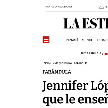
MARTES 04 AGOSTO 2026
26
PANAMÁ
MUNDO
ECONO
Úl
Inicio
>
Vida y cultura
>
Farándula
FARÁNDULA
Jennifer Lóp
que le ense