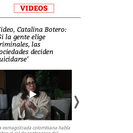
VIDEOS
ideo, Catalina Botero:
Video: Lula la
Si la gente elige
candidatura 
riminales, las
promesas de i
ociedades deciden
en defensa, ed
uicidarse’
tierras raras
a exmagistrada colombiana habla
Entre recuerdos y es
obre el rol de contrapeso del
referencias hacia sus