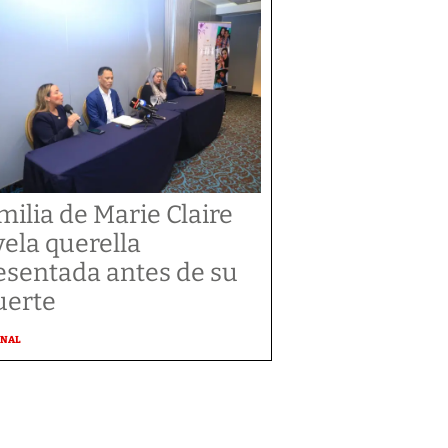
milia de Marie Claire
vela querella
esentada antes de su
erte
ONAL