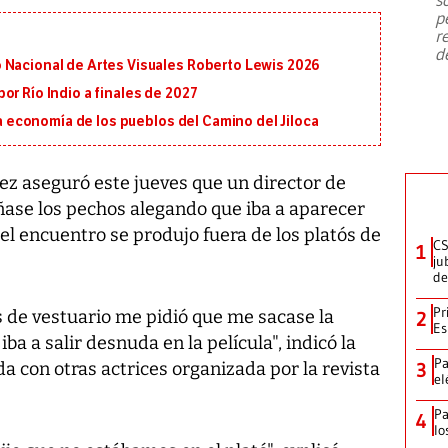
emergencia de gran
...
p
r
d
 Nacional de Artes Visuales Roberto Lewis 2026
or Río Indio a finales de 2027
 la economía de los pueblos del Camino del Jiloca
pez aseguró este jueves que un director de
eñase los pechos alegando que iba a aparecer
l encuentro se produjo fuera de los platós de
CS
1
ju
de
Pr
s de vestuario me pidió que me sacase la
2
Es
a a salir desnuda en la película", indicó la
Pa
 con otras actrices organizada por la revista
3
el
Pa
4
lo