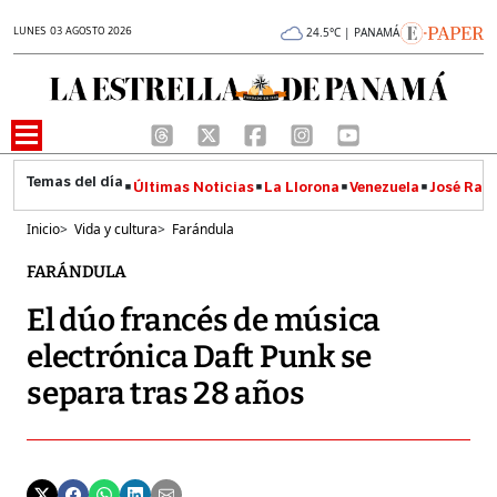
LUNES 03 AGOSTO 2026
24.5°C | PANAMÁ
Últimas Noticias
La Llorona
Venezuela
José Raúl
Inicio
>
Vida y cultura
>
Farándula
FARÁNDULA
El dúo francés de música
electrónica Daft Punk se
separa tras 28 años