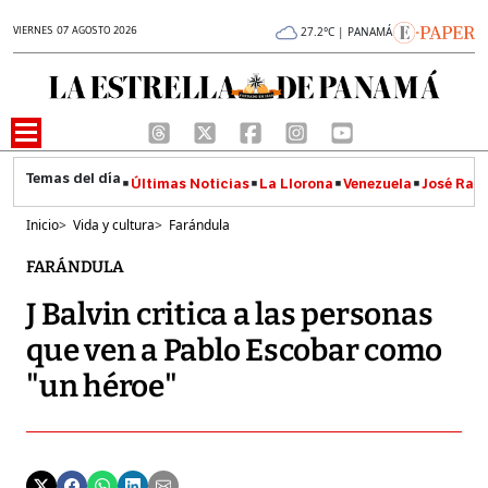
VIERNES 07 AGOSTO 2026
27.2°C | PANAMÁ
Últimas Noticias
La Llorona
Venezuela
José Raúl
Inicio
>
Vida y cultura
>
Farándula
FARÁNDULA
J Balvin critica a las personas
que ven a Pablo Escobar como
"un héroe"