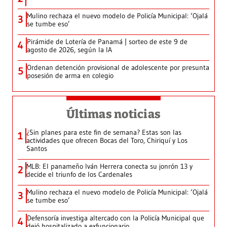
Mulino rechaza el nuevo modelo de Policía Municipal: ‘Ojalá
3
se tumbe eso’
Pirámide de Lotería de Panamá | sorteo de este 9 de
4
agosto de 2026, según la IA
Ordenan detención provisional de adolescente por presunta
5
posesión de arma en colegio
Últimas noticias
¿Sin planes para este fin de semana? Estas son las
1
actividades que ofrecen Bocas del Toro, Chiriquí y Los
Santos
MLB: El panameño Iván Herrera conecta su jonrón 13 y
2
decide el triunfo de los Cardenales
Mulino rechaza el nuevo modelo de Policía Municipal: ‘Ojalá
3
se tumbe eso’
Defensoría investiga altercado con la Policía Municipal que
4
dejó hospitalizado a exfuncionario