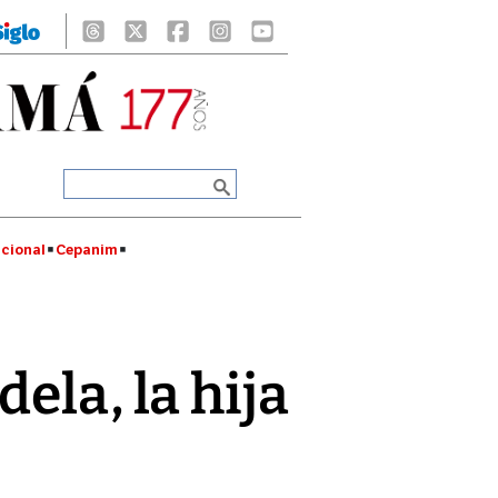
cional
Cepanim
ela, la hija