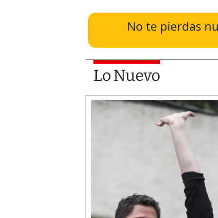
No te pierdas nu
Lo Nuevo