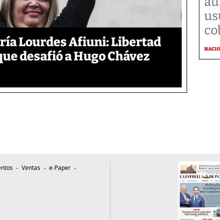
au
us
co
aría Lourdes Afiuni: Libertad
NACI
 que desafió a Hugo Chávez
ntos
Ventas
e-Paper