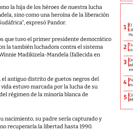
omo la hija de los héroes de nuestra lucha
la, sino como una heroína de la liberación
 Sudáfrica", expresó Pandor.
El
1
Li
Hu
dos que tuvo el primer presidente democrático
Tr
2
 con la también luchadora contra el sistema
us
 Winnie Madikizela-Mandela (fallecida en
Or
3
ad
en
el antiguo distrito de guetos negros del
Pi
4
es
 vida estuvo marcada por la lucha de su
 del régimen de la minoría blanca de
Cl
5
IM
u nacimiento, su padre sería capturado y
o recuperaría la libertad hasta 1990.