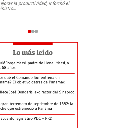
ejorar la productividad, informó el
periodismo, el derech
inistro
...
reformas constitucio
desafíos de nuevas t
Lo más leído
rió Jorge Messi, padre de Lionel Messi, a
s 68 años
or qué el Comando Sur entrena en
namá? El objetivo detrás de Panamax
llece José Donderis, exdirector del Sinaproc
 gran terremoto de septiembre de 1882: la
che que estremeció a Panamá
 acuerdo legislativo PDC – PRD