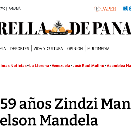
.7°C | PANAMÁ
MÍA
DEPORTES
VIDA Y CULTURA
OPINIÓN
MULTIMEDIA
timas Noticias
La Llorona
Venezuela
José Raúl Mulino
Asamblea Na
59 años Zindzi Mand
elson Mandela