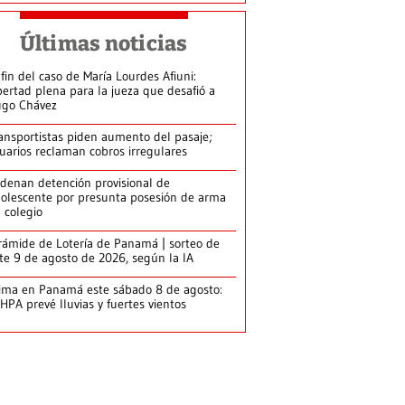
Últimas noticias
 fin del caso de María Lourdes Afiuni:
bertad plena para la jueza que desafió a
go Chávez
ansportistas piden aumento del pasaje;
uarios reclaman cobros irregulares
denan detención provisional de
olescente por presunta posesión de arma
 colegio
rámide de Lotería de Panamá | sorteo de
te 9 de agosto de 2026, según la IA
ima en Panamá este sábado 8 de agosto:
HPA prevé lluvias y fuertes vientos