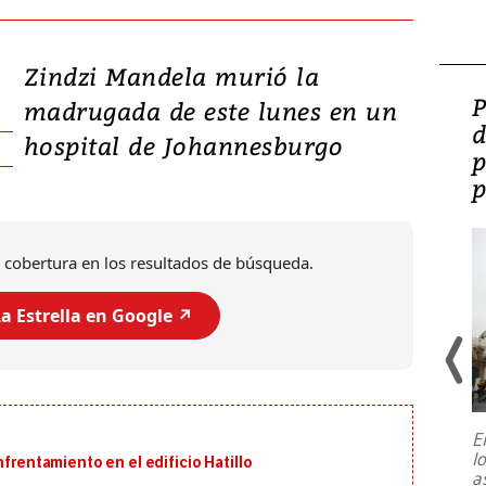
Zindzi Mandela murió la
Video: Lula lanza su
P
madrugada de este lunes en un
candidatura con
d
hospital de Johannesburgo
promesas de inversión
p
en defensa, educación y
p
tierras raras
 cobertura en los resultados de búsqueda.
a Estrella en Google ↗️
E
l
nfrentamiento en el edificio Hatillo
Entre recuerdos y escuetas
a
referencias hacia sus adversarios, el