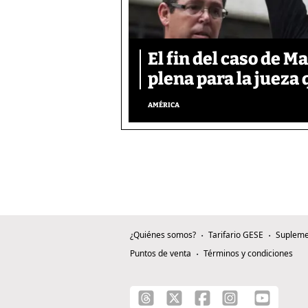
El fin del caso de M
plena para la jueza
AMÉRICA
¿Quiénes somos?
Tarifario GESE
Supleme
Puntos de venta
Términos y condiciones