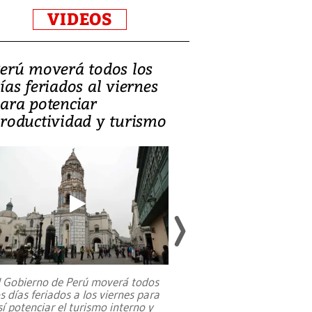
VIDEOS
erú moverá todos los
Video, Catalin
ías feriados al viernes
‘Si la gente el
ara potenciar
criminales, la
roductividad y turismo
sociedades de
suicidarse’
l Gobierno de Perú moverá todos
os días feriados a los viernes para
La exmagistrada co
sí potenciar el turismo interno y
sobre el rol de contr