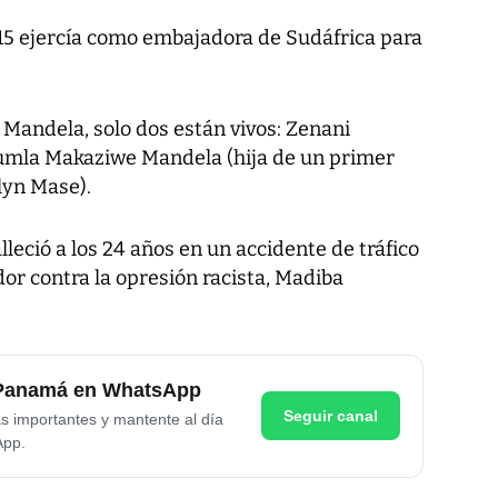
15 ejercía como embajadora de Sudáfrica para
n Mandela, solo dos están vivos: Zenani
Pumla Makaziwe Mandela (hija de un primer
lyn Mase).
lleció a los 24 años en un accidente de tráfico
dor contra la opresión racista, Madiba
e Panamá en WhatsApp
Seguir canal
as importantes y mantente al día
App.