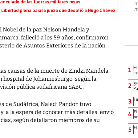
inculado de las fuerzas militares rusas
m
presidente de Brasil, Luiz Inácio Lula
m
da Silva, oficializó este domingo su
i: Libertad plena para la jueza que desafió a Hugo Chávez
candidatura
...
el Nobel de la paz Nelson Mandela y
marca, falleció a los 59 años, confirmaron
isterio de Asuntos Exteriores de la nación
Mu
1
as causas de la muerte de Zindzi Mandela,
lo
 hospital de Johannesburgo, según la
¿P
2
visión pública sudafricana SABC.
Pa
Fa
3
s de Sudáfrica, Naledi Pandor, tuvo
a y, a la espera de conocer más detalles, envió
El
4
no
cias, según detallaron miembros de su
El
5