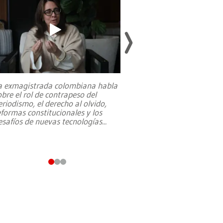
a exmagistrada colombiana habla
Entre recuerdos y es
obre el rol de contrapeso del
referencias hacia sus
eriodismo, el derecho al olvido,
presidente de Brasil,
eformas constitucionales y los
da Silva, oficializó 
esafíos de nuevas tecnologías
...
candidatura
...