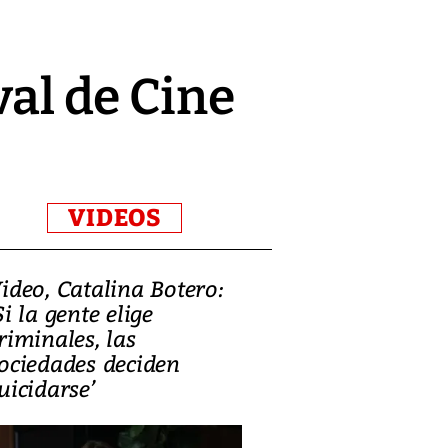
val de Cine
VIDEOS
ideo, Catalina Botero:
Video: Lula la
Si la gente elige
candidatura 
riminales, las
promesas de i
ociedades deciden
en defensa, ed
uicidarse’
tierras raras