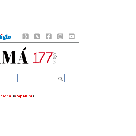
cional
Cepanim