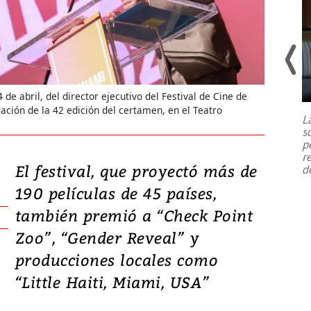
Un fuerte terremoto de magnitud
7,1 se registró este martes 28 de
de abril, del director ejecutivo del Festival de Cine de
julio en la prefectura de Kumamoto,
ación de la 42 edición del certamen, en el Teatro
L
al sur de Japón, provocando una
s
emergencia de gran
...
p
r
El festival, que proyectó más de
d
190 películas de 45 países,
también premió a “Check Point
Zoo”, “Gender Reveal” y
producciones locales como
“Little Haiti, Miami, USA”