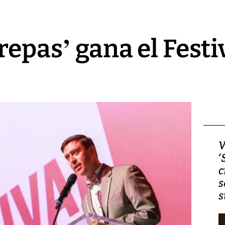
repas’ gana el Festi
Video, Japón: Terremoto
V
deja heridos y graves
‘
daños en Kumamoto
c
s
s