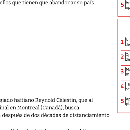
ellos que tienen que abandonar su país.
Ve
5
op
Nu
1
de
Op
2
de
Mo
3
mi
Th
4
se
Ap
ugiado haitiano Reynold Célestin, que al
5
pl
nal en Montreal (Canadá), busca
sa después de dos décadas de distanciamiento.