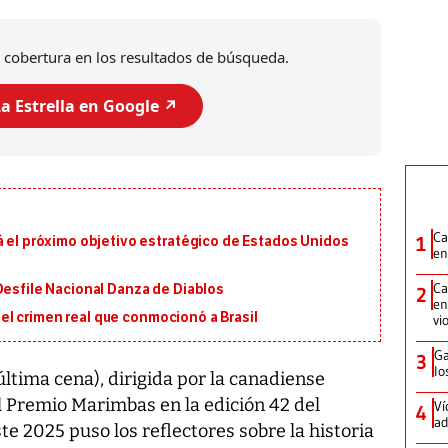
 cobertura en los resultados de búsqueda.
a Estrella en Google ↗️
Ca
1
á el próximo objetivo estratégico de Estados Unidos
en
Ca
Desfile Nacional Danza de Diablos
2
en
en el crimen real que conmocionó a Brasil
vi
Ga
3
lo
última cena), dirigida por la canadiense
l Premio Marimbas en la edición 42 del
Ví
4
ad
te 2025 puso los reflectores sobre la historia