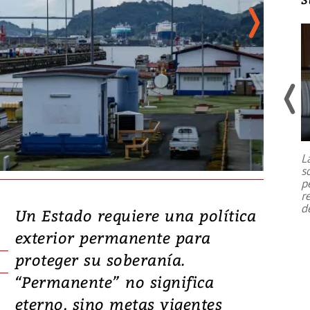
Un fuerte terremoto de magnitud
7,1 se registró este martes 28 de
julio en la prefectura de Kumamoto,
L
al sur de Japón, provocando una
s
emergencia de gran
...
p
r
d
Un Estado requiere una política
exterior permanente para
proteger su soberanía.
“Permanente” no significa
eterno, sino metas vigentes