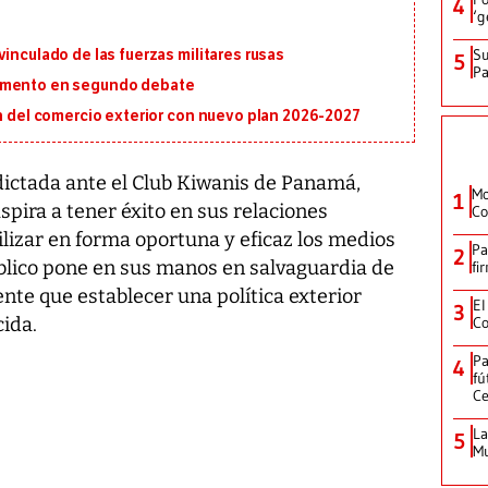
4
‘g
Su
inculado de las fuerzas militares rusas
5
P
lamento en segundo debate
ón del comercio exterior con nuevo plan 2026-2027
ictada ante el Club Kiwanis de Panamá,
Mo
1
pira a tener éxito en sus relaciones
Co
tilizar en forma oportuna y eficaz los medios
Pa
2
blico pone en sus manos en salvaguardia de
fi
nte que establecer una política exterior
El
3
ida.
Co
Pa
4
fú
Ce
La
5
Mu