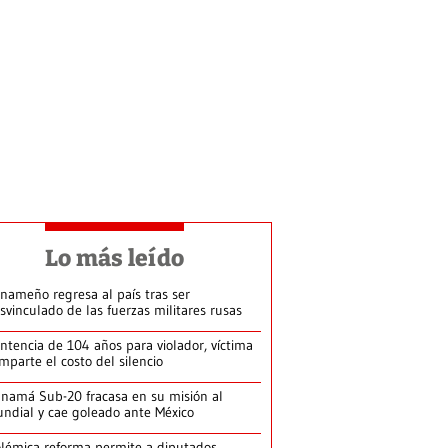
Lo más leído
nameño regresa al país tras ser
svinculado de las fuerzas militares rusas
ntencia de 104 años para violador, víctima
mparte el costo del silencio
namá Sub-20 fracasa en su misión al
ndial y cae goleado ante México
lémica reforma permite a diputados