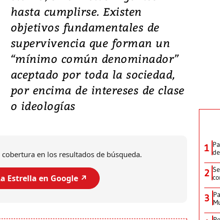
hasta cumplirse. Existen
objetivos fundamentales de
supervivencia que forman un
“mínimo común denominador”
aceptado por toda la sociedad,
por encima de intereses de clase
o ideologías
Pa
1
de
 cobertura en los resultados de búsqueda.
Se
2
a Estrella en Google ↗️
co
Pa
3
Mu
Po