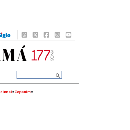
cional
Cepanim