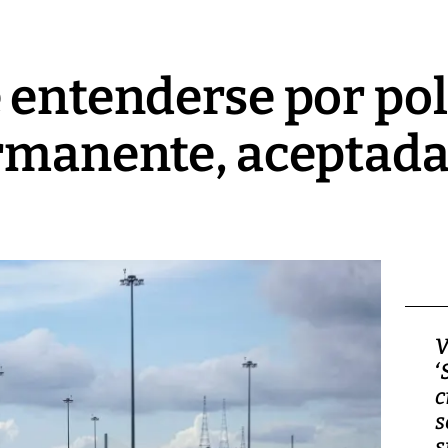
 entenderse por pol
rmanente, aceptada
Video, Japón: Terremoto
V
deja heridos y graves
‘
daños en Kumamoto
c
s
s