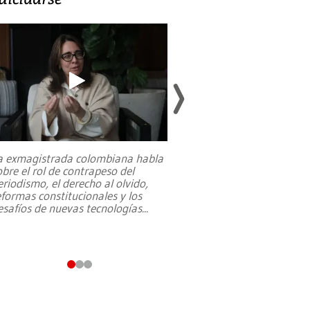
a exmagistrada colombiana habla
Entre recuerdos y es
obre el rol de contrapeso del
referencias hacia sus
eriodismo, el derecho al olvido,
presidente de Brasil,
eformas constitucionales y los
da Silva, oficializó 
esafíos de nuevas tecnologías
...
candidatura
...