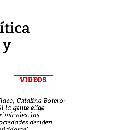
ítica
 y
VIDEOS
ideo, Catalina Botero:
Video: Lula la
Si la gente elige
candidatura 
riminales, las
promesas de i
ociedades deciden
en defensa, ed
uicidarse’
tierras raras