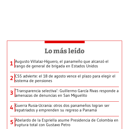
Lo más leído
Augusto Villalaz-Higuero, el panameño que alcanzó el
1
rango de general de brigada en Estados Unidos
CSS advierte: el 18 de agosto vence el plazo para elegir el
2
sistema de pensiones
‘Transparencia selectiva’: Guillermo García Rivas responde a
3
amenazas de denuncias en San Miguelito
Guerra Rusia-Ucrania: otros dos panameños logran ser
4
repatriados y emprenden su regreso a Panamá
Abelardo de la Espriella asume Presidencia de Colombia en
5
ruptura total con Gustavo Petro