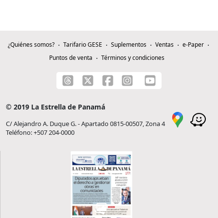
¿Quiénes somos?
Tarifario GESE
Suplementos
Ventas
e-Paper
Puntos de venta
Términos y condiciones
© 2019 La Estrella de Panamá
C/ Alejandro A. Duque G. - Apartado 0815-00507, Zona 4
Teléfono: +507 204-0000