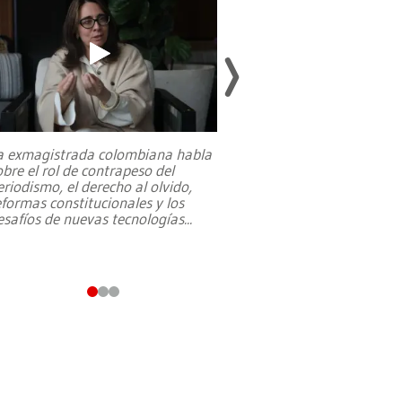
a exmagistrada colombiana habla
Entre recuerdos y es
obre el rol de contrapeso del
referencias hacia sus
eriodismo, el derecho al olvido,
presidente de Brasil,
eformas constitucionales y los
da Silva, oficializó 
esafíos de nuevas tecnologías
...
candidatura
...