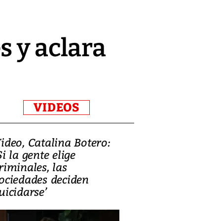
s y aclara
VIDEOS
ideo, Catalina Botero:
Video: Lula la
Si la gente elige
candidatura 
riminales, las
promesas de i
ociedades deciden
en defensa, ed
uicidarse’
tierras raras