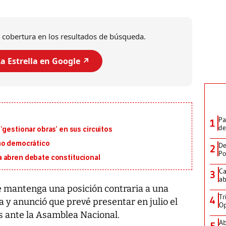
 cobertura en los resultados de búsqueda.
a Estrella en Google ↗️
Pa
1
de
‘gestionar obras’ en sus circuitos
mo democrático
De
2
Po
 abren debate constitucional
Ca
3
ab
ue mantenga una posición contraria a una
Tr
4
a y anunció que prevé presentar en julio el
Op
s ante la Asamblea Nacional.
Ab
5