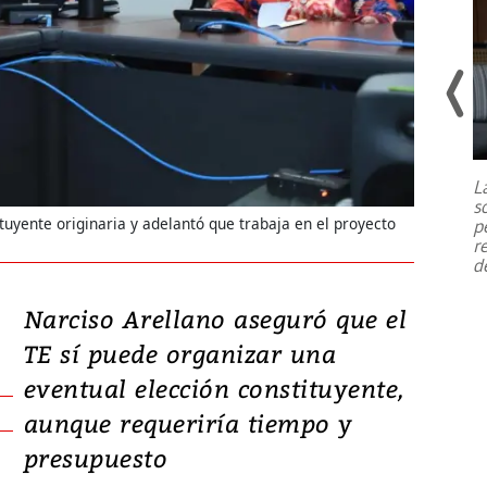
Un fuerte terremoto de magnitud
7,1 se registró este martes 28 de
julio en la prefectura de Kumamoto,
L
al sur de Japón, provocando una
s
emergencia de gran
...
tuyente originaria y adelantó que trabaja en el proyecto
p
r
d
Narciso Arellano aseguró que el
TE sí puede organizar una
eventual elección constituyente,
aunque requeriría tiempo y
presupuesto