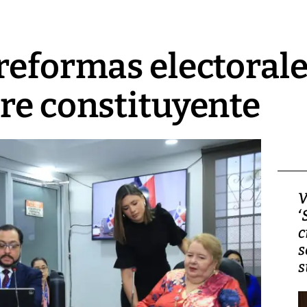
reformas electorale
re constituyente
Video, Japón: Terremoto
V
deja heridos y graves
‘
daños en Kumamoto
c
s
s