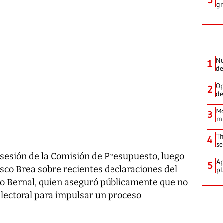
gr
Nu
1
de
Op
2
de
Mo
3
mi
Th
4
se
 sesión de la Comisión de Presupuesto, luego
Ap
5
sco Brea sobre recientes declaraciones del
pl
io Bernal, quien aseguró públicamente que no
Electoral para impulsar un proceso