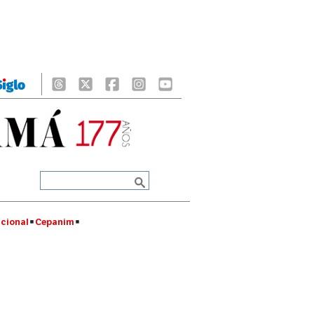
cional
Cepanim