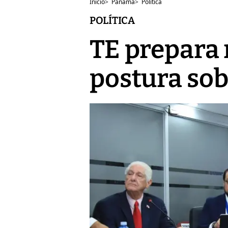
Inicio
>
Panamá
>
Política
POLÍTICA
TE prepara 
postura sob