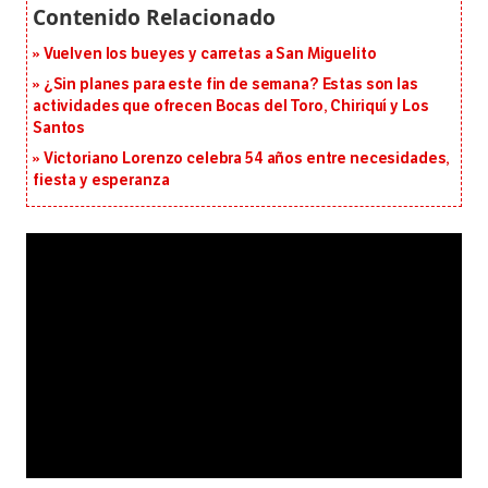
Vuelven los bueyes y carretas a San Miguelito
¿Sin planes para este fin de semana? Estas son las
actividades que ofrecen Bocas del Toro, Chiriquí y Los
Santos
Victoriano Lorenzo celebra 54 años entre necesidades,
fiesta y esperanza