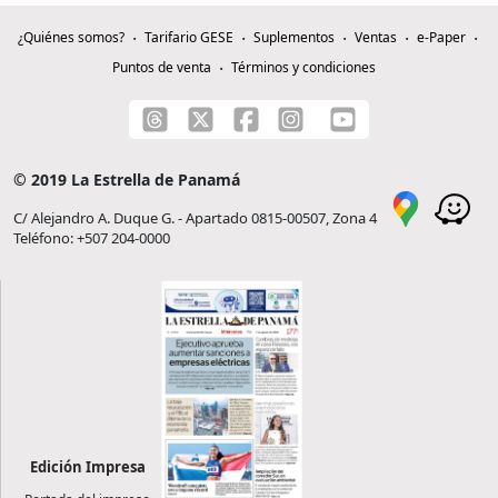
¿Quiénes somos?
Tarifario GESE
Suplementos
Ventas
e-Paper
Puntos de venta
Términos y condiciones
© 2019 La Estrella de Panamá
C/ Alejandro A. Duque G. - Apartado 0815-00507, Zona 4
Teléfono: +507 204-0000
Edición Impresa