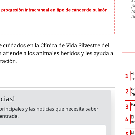
emergencia de gran
...
p
e progresión intracraneal en tipo de cáncer de pulmón
r
d
cuidados en la Clínica de Vida Silvestre del
a atiende a los animales heridos y les ayuda a
ración.
Mu
1
lo
¿P
2
Pa
Fa
3
El
4
no
El
5