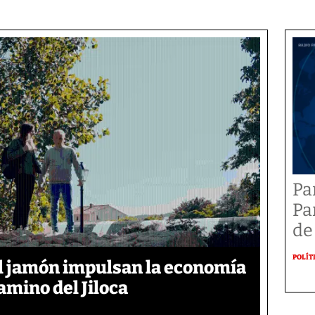
Pa
Pa
de
POLÍT
y el jamón impulsan la economía
amino del Jiloca