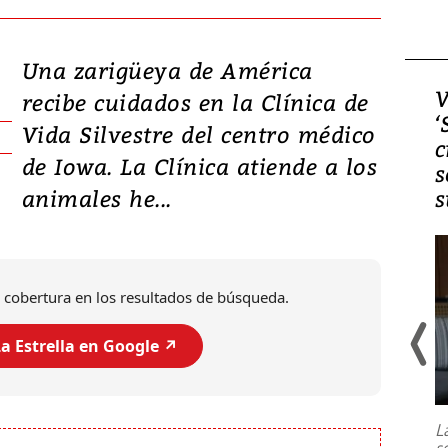
Una zarigüeya de América
Video, Japón: Terremoto
V
recibe cuidados en la Clínica de
deja heridos y graves
‘
Vida Silvestre del centro médico
daños en Kumamoto
c
de Iowa. La Clínica atiende a los
s
animales he...
s
 cobertura en los resultados de búsqueda.
a Estrella en Google ↗️
Un fuerte terremoto de magnitud
7,1 se registró este martes 28 de
julio en la prefectura de Kumamoto,
L
al sur de Japón, provocando una
s