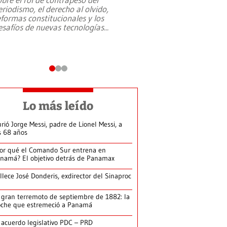
eriodismo, el derecho al olvido,
presidente de Brasil,
eformas constitucionales y los
da Silva, oficializó 
esafíos de nuevas tecnologías
...
candidatura
...
Lo más leído
rió Jorge Messi, padre de Lionel Messi, a
s 68 años
or qué el Comando Sur entrena en
namá? El objetivo detrás de Panamax
llece José Donderis, exdirector del Sinaproc
 gran terremoto de septiembre de 1882: la
che que estremeció a Panamá
 acuerdo legislativo PDC – PRD