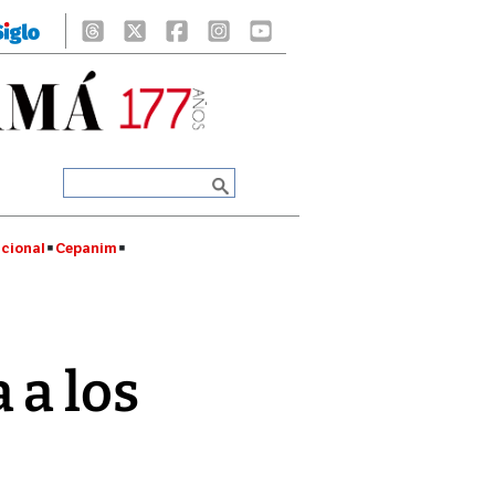
cional
Cepanim
 a los