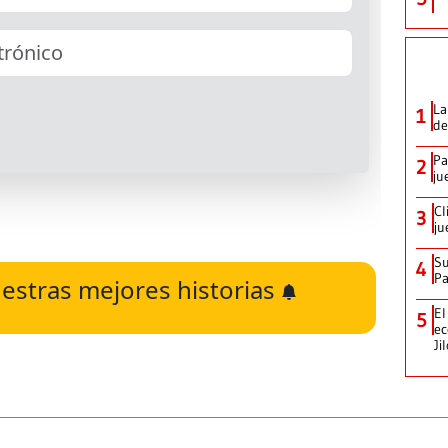
La
1
de
Pa
2
ju
Cl
3
ju
Su
4
P
estras mejores historias
El
5
ec
Ji