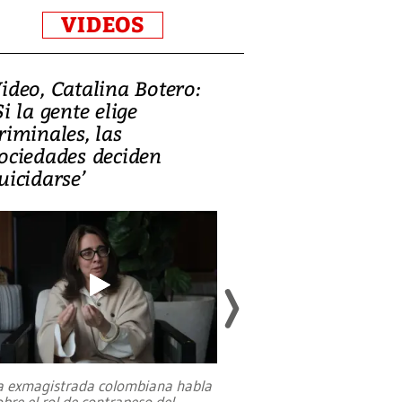
VIDEOS
ideo, Catalina Botero:
Video: Lula la
Si la gente elige
candidatura 
riminales, las
promesas de i
ociedades deciden
en defensa, ed
uicidarse’
tierras raras
a exmagistrada colombiana habla
Entre recuerdos y es
obre el rol de contrapeso del
referencias hacia sus