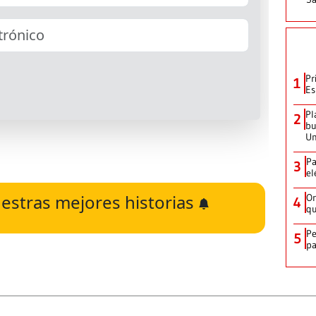
Pr
1
Es
Pl
2
bu
Un
Pa
3
el
estras mejores historias
Or
4
qu
Pe
5
pa