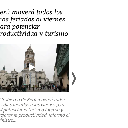
erú moverá todos los
Video, Catalin
ías feriados al viernes
‘Si la gente el
ara potenciar
criminales, la
roductividad y turismo
sociedades de
suicidarse’
l Gobierno de Perú moverá todos
os días feriados a los viernes para
La exmagistrada co
sí potenciar el turismo interno y
sobre el rol de contr
ejorar la productividad, informó el
periodismo, el derech
inistro
...
reformas constitucio
desafíos de nuevas t