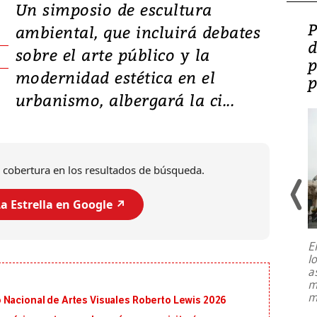
Un simposio de escultura
Video: Lula lanza su
P
ambiental, que incluirá debates
candidatura con
d
sobre el arte público y la
promesas de inversión
p
modernidad estética en el
en defensa, educación y
p
urbanismo, albergará la ci...
tierras raras
 cobertura en los resultados de búsqueda.
a Estrella en Google ↗️
E
l
Entre recuerdos y escuetas
a
referencias hacia sus adversarios, el
m
presidente de Brasil, Luiz Inácio Lula
m
 Nacional de Artes Visuales Roberto Lewis 2026
da Silva, oficializó este domingo su
candidatura
...