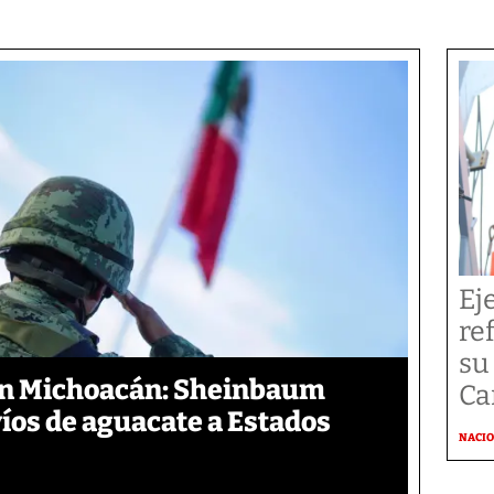
Ej
re
su
en Michoacán: Sheinbaum
Ca
íos de aguacate a Estados
NACI