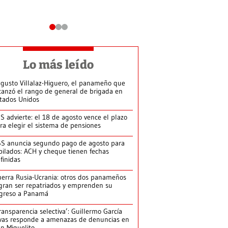
Lo más leído
gusto Villalaz-Higuero, el panameño que
canzó el rango de general de brigada en
tados Unidos
S advierte: el 18 de agosto vence el plazo
ra elegir el sistema de pensiones
S anuncia segundo pago de agosto para
bilados: ACH y cheque tienen fechas
finidas
erra Rusia-Ucrania: otros dos panameños
gran ser repatriados y emprenden su
greso a Panamá
ransparencia selectiva’: Guillermo García
vas responde a amenazas de denuncias en
n Miguelito