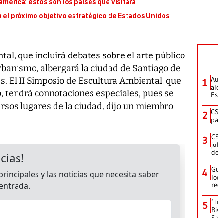
américa: estos son los países que visitará
á el próximo objetivo estratégico de Estados Unidos
al, que incluirá debates sobre el arte público
rbanismo, albergará la ciudad de Santiago de
Au
es. El II Simposio de Escultura Ambiental, que
1
al
, tendrá connotaciones especiales, pues se
Es
rsos lugares de la ciudad, dijo un miembro
CS
2
pa
CS
3
ju
de
Gu
4
lo
re
‘T
5
Ri
Sa