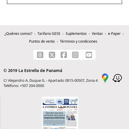
¿Quiénes somos?
Tarifario GESE
Suplementos
Ventas
e-Paper
Puntos de venta
Términos y condiciones
© 2019 La Estrella de Panamá
C/ Alejandro A. Duque G. - Apartado 0815-00507, Zona 4
Teléfono: +507 204-0000