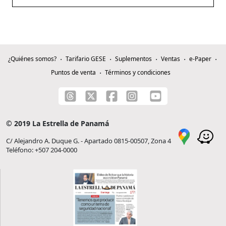
¿Quiénes somos?
Tarifario GESE
Suplementos
Ventas
e-Paper
Puntos de venta
Términos y condiciones
© 2019 La Estrella de Panamá
C/ Alejandro A. Duque G. - Apartado 0815-00507, Zona 4
Teléfono: +507 204-0000