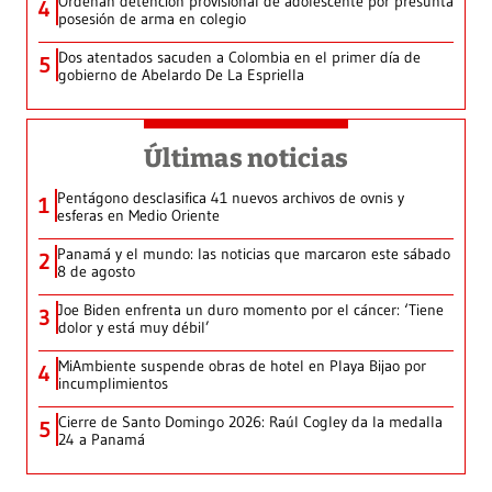
Ordenan detención provisional de adolescente por presunta
4
posesión de arma en colegio
Dos atentados sacuden a Colombia en el primer día de
5
gobierno de Abelardo De La Espriella
Últimas noticias
Pentágono desclasifica 41 nuevos archivos de ovnis y
1
esferas en Medio Oriente
Panamá y el mundo: las noticias que marcaron este sábado
2
8 de agosto
Joe Biden enfrenta un duro momento por el cáncer: ‘Tiene
3
dolor y está muy débil’
MiAmbiente suspende obras de hotel en Playa Bijao por
4
incumplimientos
Cierre de Santo Domingo 2026: Raúl Cogley da la medalla
5
24 a Panamá