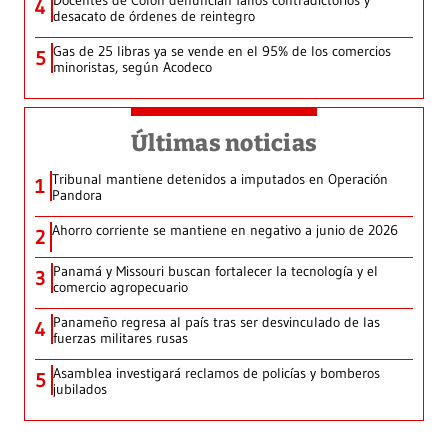
Docentes de Colón denuncian fallos contradictorios y
4
desacato de órdenes de reintegro
Gas de 25 libras ya se vende en el 95% de los comercios
5
minoristas, según Acodeco
Últimas noticias
Tribunal mantiene detenidos a imputados en Operación
1
Pandora
Ahorro corriente se mantiene en negativo a junio de 2026
2
Panamá y Missouri buscan fortalecer la tecnología y el
3
comercio agropecuario
Panameño regresa al país tras ser desvinculado de las
4
fuerzas militares rusas
Asamblea investigará reclamos de policías y bomberos
5
jubilados