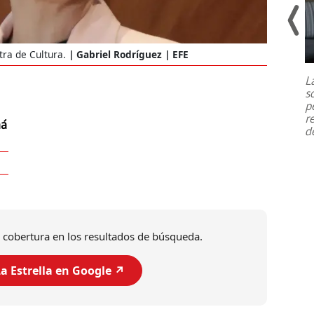
Un fuerte terremoto de magnitud
ra de Cultura.
Gabriel Rodríguez | EFE
7,1 se registró este martes 28 de
julio en la prefectura de Kumamoto,
L
al sur de Japón, provocando una
s
emergencia de gran
...
p
r
má
d
 cobertura en los resultados de búsqueda.
a Estrella en Google ↗️