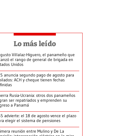
Lo más leído
gusto Villalaz-Higuero, el panameño que
canzó el rango de general de brigada en
tados Unidos
S anuncia segundo pago de agosto para
bilados: ACH y cheque tienen fechas
finidas
erra Rusia-Ucrania: otros dos panameños
gran ser repatriados y emprenden su
greso a Panamá
S advierte: el 18 de agosto vence el plazo
ra elegir el sistema de pensiones
imera reunión entre Mulino y De La
priella: interconexión eléctrica en la mira