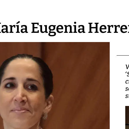
aría Eugenia Herre
Video, Japón: Terremoto
V
deja heridos y graves
‘
daños en Kumamoto
c
s
s