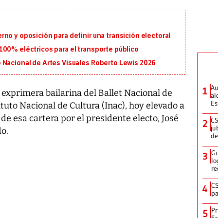
no y oposición para definir una transición electoral
100% eléctricos para el transporte público
 Nacional de Artes Visuales Roberto Lewis 2026
Au
1
exprimera bailarina del Ballet Nacional de
al
Es
tuto Nacional de Cultura (Inac), hoy elevado a
 de esa cartera por el presidente electo, José
CS
2
ju
o.
de
Gu
3
lo
re
CS
4
pa
Pr
5
Es