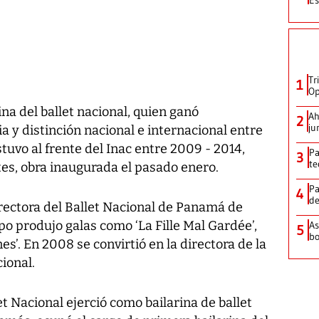
Tr
1
Op
na del ballet nacional, quien ganó
Ah
2
ju
a y distinción nacional e internacional entre
tuvo al frente del Inac entre 2009 - 2014,
Pa
3
te
rtes, obra inaugurada el pasado enero.
Pa
4
de
ectora del Ballet Nacional de Panamá de
o produjo galas como ‘La Fille Mal Gardée’,
As
5
bo
snes’. En 2008 se convirtió en la directora de la
ional.
t Nacional ejerció como bailarina de ballet