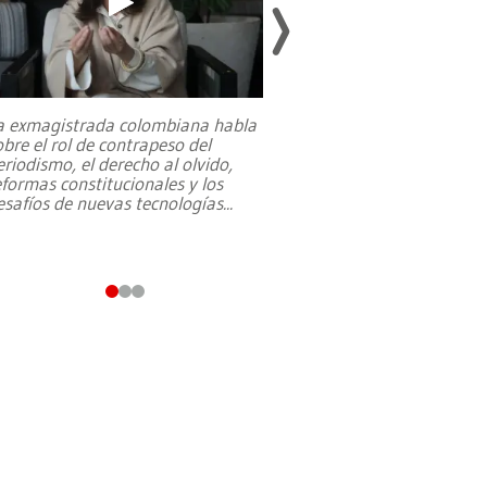
a exmagistrada colombiana habla
Entre recuerdos y es
obre el rol de contrapeso del
referencias hacia sus
eriodismo, el derecho al olvido,
presidente de Brasil,
eformas constitucionales y los
da Silva, oficializó 
esafíos de nuevas tecnologías
...
candidatura
...