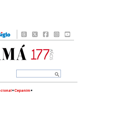
cional
Cepanim