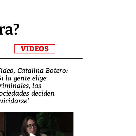
ra?
VIDEOS
ideo, Catalina Botero:
Video: Lula la
Si la gente elige
candidatura 
riminales, las
promesas de i
ociedades deciden
en defensa, ed
uicidarse’
tierras raras