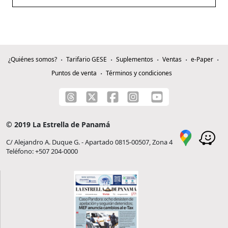
¿Quiénes somos?
Tarifario GESE
Suplementos
Ventas
e-Paper
Puntos de venta
Términos y condiciones
© 2019 La Estrella de Panamá
C/ Alejandro A. Duque G. - Apartado 0815-00507, Zona 4
Teléfono: +507 204-0000