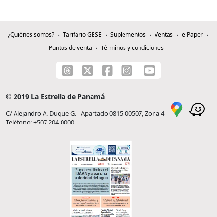
¿Quiénes somos?
Tarifario GESE
Suplementos
Ventas
e-Paper
Puntos de venta
Términos y condiciones
© 2019 La Estrella de Panamá
C/ Alejandro A. Duque G. - Apartado 0815-00507, Zona 4
Teléfono: +507 204-0000