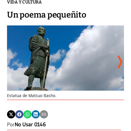
VIDA Y CULTURA
Un poema pequeñito
Estatua de Matsuo Basho.
Ilu
Por
No Usar 0146