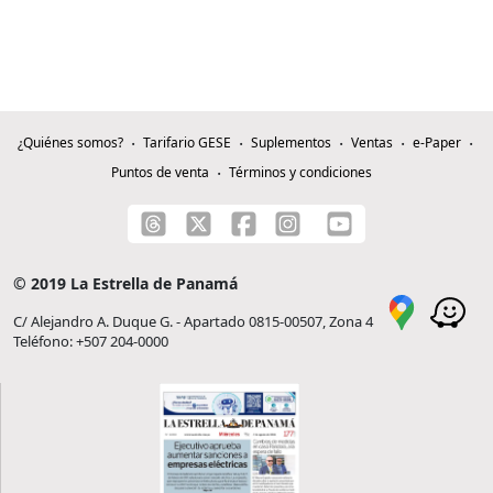
¿Quiénes somos?
Tarifario GESE
Suplementos
Ventas
e-Paper
Puntos de venta
Términos y condiciones
© 2019 La Estrella de Panamá
C/ Alejandro A. Duque G. - Apartado 0815-00507, Zona 4
Teléfono: +507 204-0000