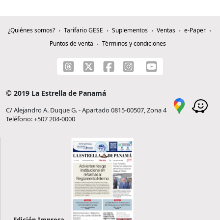
¿Quiénes somos?
Tarifario GESE
Suplementos
Ventas
e-Paper
Puntos de venta
Términos y condiciones
© 2019 La Estrella de Panamá
C/ Alejandro A. Duque G. - Apartado 0815-00507, Zona 4
Teléfono: +507 204-0000