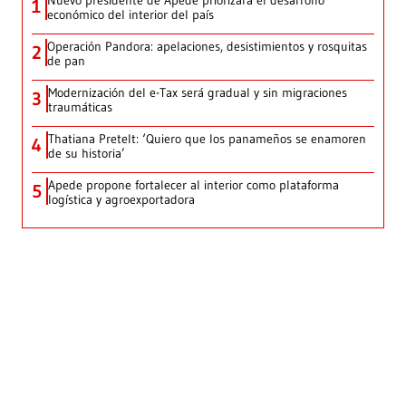
Nuevo presidente de Apede priorizará el desarrollo
1
económico del interior del país
Operación Pandora: apelaciones, desistimientos y rosquitas
2
de pan
Modernización del e-Tax será gradual y sin migraciones
3
traumáticas
Thatiana Pretelt: ‘Quiero que los panameños se enamoren
4
de su historia’
Apede propone fortalecer al interior como plataforma
5
logística y agroexportadora