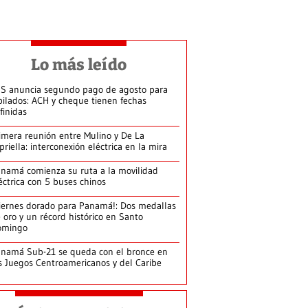
Lo más leído
S anuncia segundo pago de agosto para
bilados: ACH y cheque tienen fechas
finidas
imera reunión entre Mulino y De La
priella: interconexión eléctrica en la mira
namá comienza su ruta a la movilidad
éctrica con 5 buses chinos
iernes dorado para Panamá!: Dos medallas
 oro y un récord histórico en Santo
omingo
namá Sub-21 se queda con el bronce en
s Juegos Centroamericanos y del Caribe