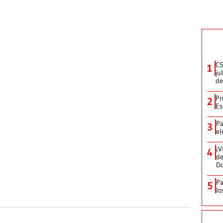
CS
1
ju
de
Pr
2
Es
Pa
3
el
¡V
4
de
D
Pa
5
lo