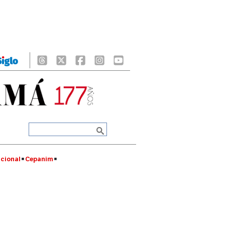
cional
Cepanim