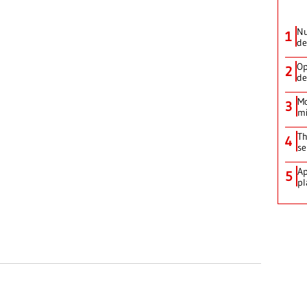
Nu
1
de
Op
2
de
Mo
3
mi
Th
4
se
Ap
5
pl