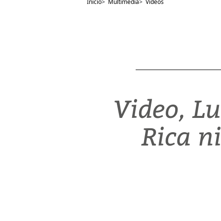
Inicio
>
Multimedia
>
Videos
Video, Lu
Rica n