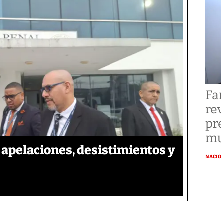
Fa
re
pr
mu
apelaciones, desistimientos y
NACI