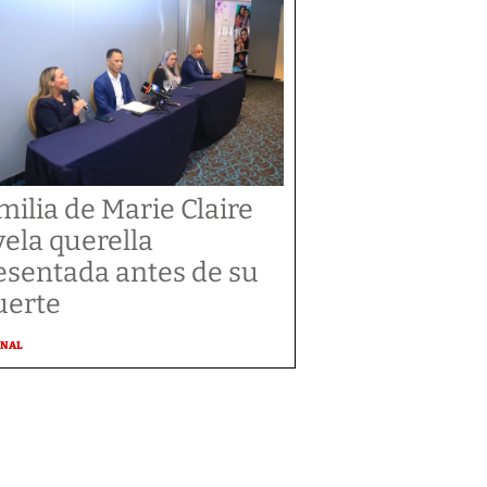
milia de Marie Claire
vela querella
esentada antes de su
erte
ONAL