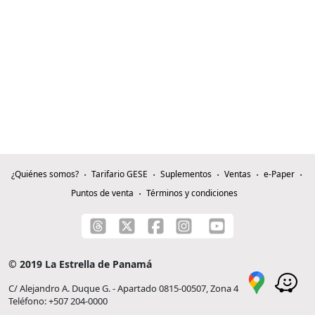
¿Quiénes somos?
Tarifario GESE
Suplementos
Ventas
e-Paper
Puntos de venta
Términos y condiciones
© 2019 La Estrella de Panamá
C/ Alejandro A. Duque G. - Apartado 0815-00507, Zona 4
Teléfono: +507 204-0000