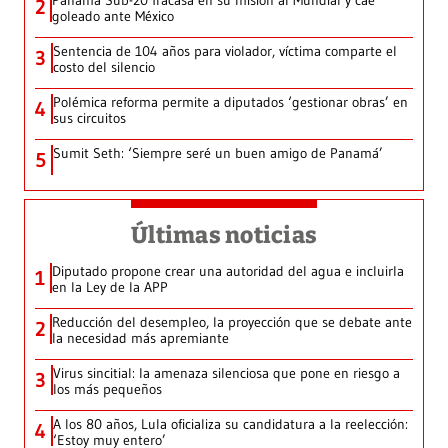
Panamá Sub-20 fracasa en su misión al Mundial y cae
2
goleado ante México
Sentencia de 104 años para violador, víctima comparte el
3
costo del silencio
Polémica reforma permite a diputados ‘gestionar obras’ en
4
sus circuitos
Sumit Seth: ‘Siempre seré un buen amigo de Panamá’
5
Últimas noticias
Diputado propone crear una autoridad del agua e incluirla
1
en la Ley de la APP
Reducción del desempleo, la proyección que se debate ante
2
la necesidad más apremiante
Virus sincitial: la amenaza silenciosa que pone en riesgo a
3
los más pequeños
A los 80 años, Lula oficializa su candidatura a la reelección:
4
‘Estoy muy entero’