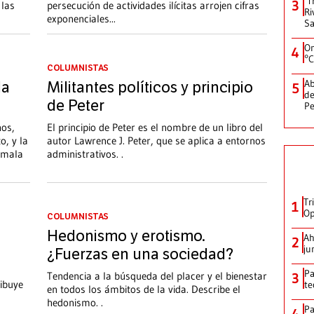
‘T
3
 las
persecución de actividades ilícitas arrojen cifras
Ri
exponenciales
...
Sa
On
4
°C
COLUMNISTAS
Ab
la
Militantes políticos y principio
5
de
de Peter
Pe
hos,
El principio de Peter es el nombre de un libro del
o, y la
autor Lawrence J. Peter, que se aplica a entornos
“mala
administrativos. .
Tr
1
Op
COLUMNISTAS
Hedonismo y erotismo.
Ah
2
ju
¿Fuerzas en una sociedad?
Pa
Tendencia a la búsqueda del placer y el bienestar
3
ibuye
te
en todos los ámbitos de la vida. Describe el
hedonismo. .
Pa
4