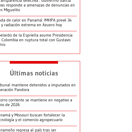
ransparencia selectiva’: Guillermo García
vas responde a amenazas de denuncias en
n Miguelito
da de calor en Panamá: IMHPA prevé 34
 y radiación extrema en Azuero hoy
elardo de la Espriella asume Presidencia
 Colombia en ruptura total con Gustavo
tro
Últimas noticias
ibunal mantiene detenidos a imputados en
eración Pandora
orro corriente se mantiene en negativo a
nio de 2026
namá y Missouri buscan fortalecer la
cnología y el comercio agropecuario
nameño regresa al país tras ser