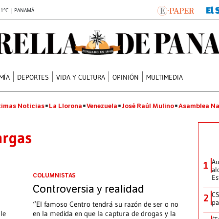
.1°C | PANAMÁ
MÍA
DEPORTES
VIDA Y CULTURA
OPINIÓN
MULTIMEDIA
timas Noticias
La Llorona
Venezuela
José Raúl Mulino
Asamblea Na
argas
Au
1
al
COLUMNISTAS
Es
Controversia y realidad
CS
2
pa
“El famoso Centro tendrá su razón de ser o no
le
en la medida en que la captura de drogas y la