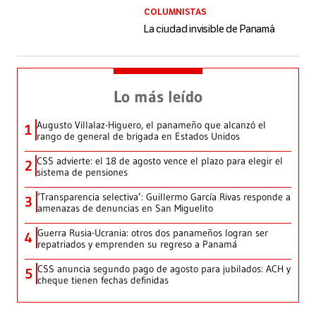
COLUMNISTAS
La ciudad invisible de Panamá
Lo más leído
Augusto Villalaz-Higuero, el panameño que alcanzó el
1
rango de general de brigada en Estados Unidos
CSS advierte: el 18 de agosto vence el plazo para elegir el
2
sistema de pensiones
‘Transparencia selectiva’: Guillermo García Rivas responde a
3
amenazas de denuncias en San Miguelito
Guerra Rusia-Ucrania: otros dos panameños logran ser
4
repatriados y emprenden su regreso a Panamá
CSS anuncia segundo pago de agosto para jubilados: ACH y
5
cheque tienen fechas definidas