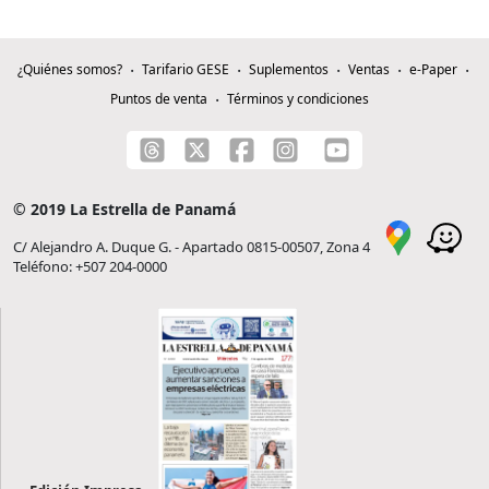
¿Quiénes somos?
Tarifario GESE
Suplementos
Ventas
e-Paper
Puntos de venta
Términos y condiciones
© 2019 La Estrella de Panamá
C/ Alejandro A. Duque G. - Apartado 0815-00507, Zona 4
Teléfono: +507 204-0000