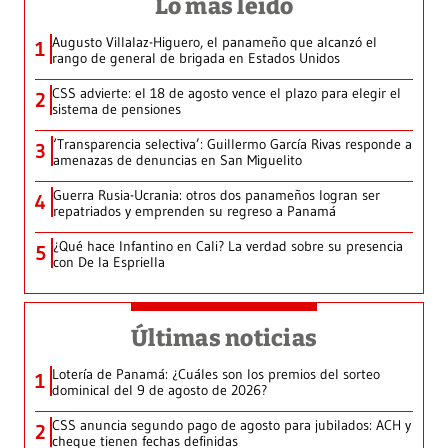
Lo más leído
Augusto Villalaz-Higuero, el panameño que alcanzó el
1
rango de general de brigada en Estados Unidos
CSS advierte: el 18 de agosto vence el plazo para elegir el
2
sistema de pensiones
‘Transparencia selectiva’: Guillermo García Rivas responde a
3
amenazas de denuncias en San Miguelito
Guerra Rusia-Ucrania: otros dos panameños logran ser
4
repatriados y emprenden su regreso a Panamá
¿Qué hace Infantino en Cali? La verdad sobre su presencia
5
con De la Espriella
Últimas noticias
Lotería de Panamá: ¿Cuáles son los premios del sorteo
1
dominical del 9 de agosto de 2026?
CSS anuncia segundo pago de agosto para jubilados: ACH y
2
cheque tienen fechas definidas