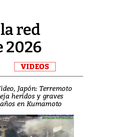
la red
de 2026
VIDEOS
ideo, Japón: Terremoto
Israel regala 
eja heridos y graves
nueva embaja
años en Kumamoto
Jerusalén sob
familias pales