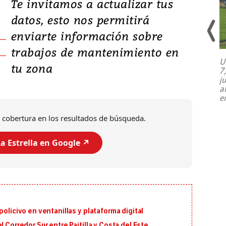
Te invitamos a actualizar tus
datos, esto nos permitirá
enviarte información sobre
trabajos de mantenimiento en
U
tu zona
7
El director de la Lotería Nacional de
j
Beneficencia habla de la lotería
a
clandestina, auditorías internas y su
e
plan para modernizar la institución
 cobertura en los resultados de búsqueda.
a Estrella en Google ↗️
policivo en ventanillas y plataforma digital
 Corredor Sur entre Paitilla y Costa del Este