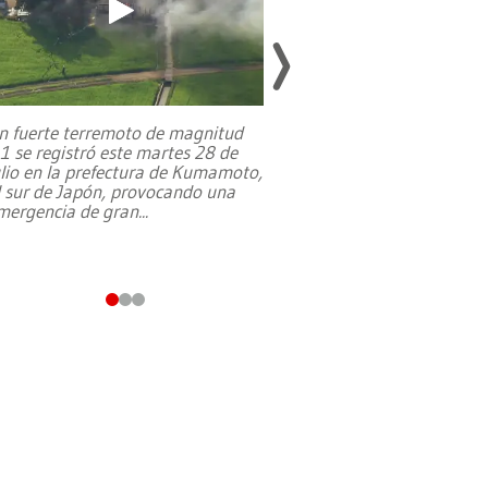
n fuerte terremoto de magnitud
,1 se registró este martes 28 de
Estados Unidos ha a
ulio en la prefectura de Kumamoto,
un dólar y durante 9
l sur de Japón, provocando una
el terreno para su 
mergencia de gran
...
en Jerusalén Oeste, 
perteneció hasta
...