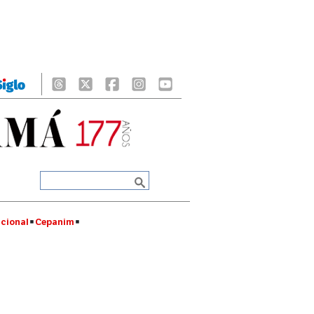
cional
Cepanim