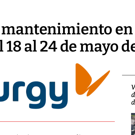
 mantenimiento en 
l 18 al 24 de mayo 
Isidro Carbonell,
V
director de la Lotería:
d
‘Vamos a ser más
d
transparentes, tengan fe