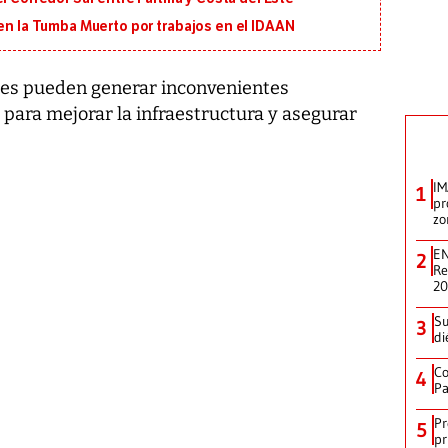
 en la Tumba Muerto por trabajos en el IDAAN
es pueden generar inconvenientes
para mejorar la infraestructura y asegurar
IM
1
pr
zo
EN
2
Re
2
Su
3
di
Co
4
Pa
Pr
5
pr