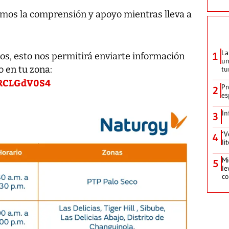
mos la comprensión y apoyo mientras lleva a
La
1
tos, esto nos permitirá enviarte información
un
 en tu zona:
tu
qRCLGdV0S4
Pr
2
es
In
3
‘V
4
li
Mi
5
le
co