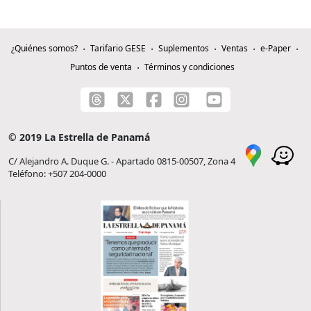
¿Quiénes somos?
Tarifario GESE
Suplementos
Ventas
e-Paper
Puntos de venta
Términos y condiciones
© 2019 La Estrella de Panamá
C/ Alejandro A. Duque G. - Apartado 0815-00507, Zona 4
Teléfono: +507 204-0000