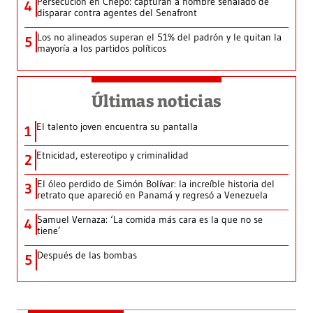
Persecución en Chepo: capturan a hombre señalado de
4
disparar contra agentes del Senafront
Los no alineados superan el 51% del padrón y le quitan la
5
mayoría a los partidos políticos
Últimas noticias
El talento joven encuentra su pantalla​
1
Etnicidad, estereotipo y criminalidad
2
El óleo perdido de Simón Bolívar: la increíble historia del
3
retrato que apareció en Panamá y regresó a Venezuela
Samuel Vernaza: ‘La comida más cara es la que no se
4
tiene’
Después de las bombas
5