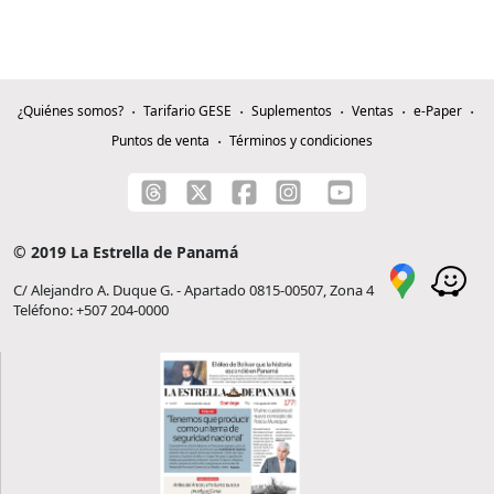
¿Quiénes somos?
Tarifario GESE
Suplementos
Ventas
e-Paper
Puntos de venta
Términos y condiciones
© 2019 La Estrella de Panamá
C/ Alejandro A. Duque G. - Apartado 0815-00507, Zona 4
Teléfono: +507 204-0000