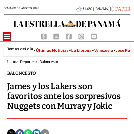
DOMINGO 09 AGOSTO 2026
31.6°C | PANAMÁ
Últimas Noticias
La Llorona
Venezuela
José Raúl
Inicio
>
Deportes
>
Baloncesto
BALONCESTO
James y los Lakers son
favoritos ante los sorpresivos
Nuggets con Murray y Jokic