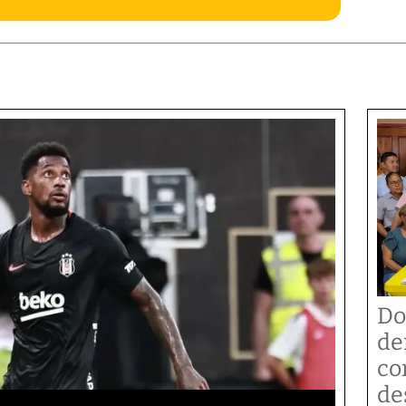
Do
de
co
de