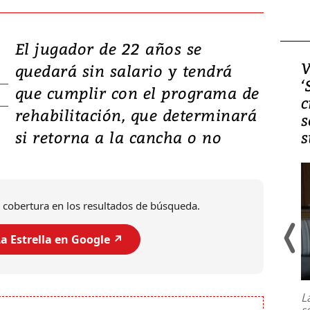
El jugador de 22 años se
Video, Japón: Terremoto
V
quedará sin salario y tendrá
deja heridos y graves
‘
que cumplir con el programa de
daños en Kumamoto
c
rehabilitación, que determinará
s
si retorna a la cancha o no
s
 cobertura en los resultados de búsqueda.
a Estrella en Google ↗️
Un fuerte terremoto de magnitud
7,1 se registró este martes 28 de
julio en la prefectura de Kumamoto,
L
al sur de Japón, provocando una
s