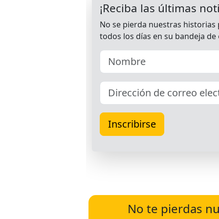
No te pierdas nu