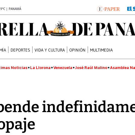
.9°C | PANAMÁ
MÍA
DEPORTES
VIDA Y CULTURA
OPINIÓN
MULTIMEDIA
timas Noticias
La Llorona
Venezuela
José Raúl Mulino
Asamblea Na
pende indefinidame
opaje