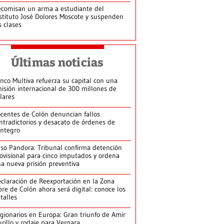
comisan un arma a estudiante del
stituto José Dolores Moscote y suspenden
s clases
Últimas noticias
nco Multiva refuerza su capital con una
isión internacional de 300 millones de
lares
centes de Colón denuncian fallos
ntradictorios y desacato de órdenes de
integro
so Pandora: Tribunal confirma detención
ovisional para cinco imputados y ordena
a nueva prisión preventiva
claración de Reexportación en la Zona
bre de Colón ahora será digital: conoce los
talles
gionarios en Europa: Gran triunfo de Amir
rillo y rodaje para Vergara