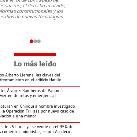
eriodismo, el derecho al olvido,
presidente de Brasil,
eformas constitucionales y los
da Silva, oficializó 
esafíos de nuevas tecnologías
...
candidatura
...
Lo más leído
so Alberto Llerena: las claves del
frentamiento en el edificio Hatillo
ctor Álvarez: Bomberos de Panamá
vierten de retos y emergencias
pturan en Chiriquí a hombre investigado
 la Operación Trillizas por nuevo caso de
olación a una menor
s de 25 libras ya se vende en el 95% de
s comercios minoristas, según Acodeco