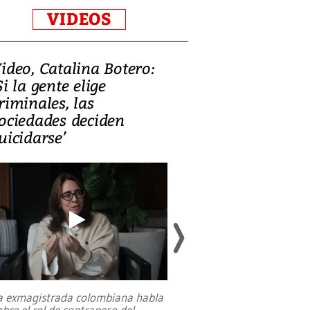
VIDEOS
ideo, Catalina Botero:
Video: Lula la
Si la gente elige
candidatura 
riminales, las
promesas de i
ociedades deciden
en defensa, ed
uicidarse’
tierras raras
a exmagistrada colombiana habla
Entre recuerdos y es
obre el rol de contrapeso del
referencias hacia sus