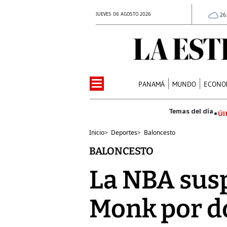
JUEVES 06 AGOSTO 2026
26
PANAMÁ
MUNDO
ECONO
Úl
Inicio
>
Deportes
>
Baloncesto
BALONCESTO
La NBA sus
Monk por d