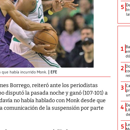
De
5
In
la
Ba
1
em
dó
Do
2
co
la que había incurrido Monk.
EFE
re
mes Borrego, reiteró ante los periodistas
Ca
3
pr
o disputó la pasada noche y ganó (107-101) a
un
odavía no había hablado con Monk desde que
De
4
la comunicación de la suspensión por parte
Li
de
Le
5
Mu