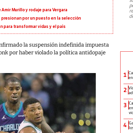
emergencia de gran
...
p
 Amir Murillo y rodaje para Vergara
r
d
presionan por un puesto en la selección
 para transformar vidas y el país
nfirmado la suspensión indefinida impuesta
onk por haber violado la política antidopaje
Ca
1
en
Ví
2
ad
Ca
3
en
vi
Ga
4
lo