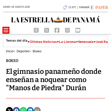
JUEVES 06 AGOSTO 2026
23.8°C | PANAMÁ
Últimas Noticias
La Llorona
Venezuela
José Raúl
Inicio
>
Deportes
>
Boxeo
BOXEO
El gimnasio panameño donde
enseñan a noquear como
"Manos de Piedra" Durán