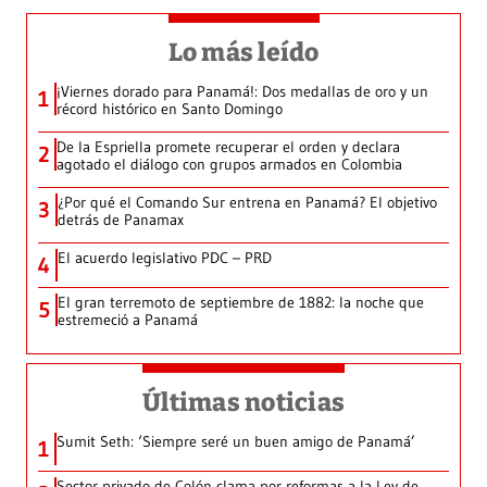
Lo más leído
¡Viernes dorado para Panamá!: Dos medallas de oro y un
1
récord histórico en Santo Domingo
De la Espriella promete recuperar el orden y declara
2
agotado el diálogo con grupos armados en Colombia
¿Por qué el Comando Sur entrena en Panamá? El objetivo
3
detrás de Panamax
El acuerdo legislativo PDC – PRD
4
El gran terremoto de septiembre de 1882: la noche que
5
estremeció a Panamá
Últimas noticias
Sumit Seth: ‘Siempre seré un buen amigo de Panamá’
1
Sector privado de Colón clama por reformas a la Ley de