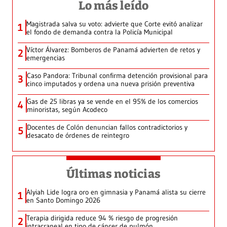
Lo más leído
Magistrada salva su voto: advierte que Corte evitó analizar
1
el fondo de demanda contra la Policía Municipal
Víctor Álvarez: Bomberos de Panamá advierten de retos y
2
emergencias
Caso Pandora: Tribunal confirma detención provisional para
3
cinco imputados y ordena una nueva prisión preventiva
Gas de 25 libras ya se vende en el 95% de los comercios
4
minoristas, según Acodeco
Docentes de Colón denuncian fallos contradictorios y
5
desacato de órdenes de reintegro
Últimas noticias
Alyiah Lide logra oro en gimnasia y Panamá alista su cierre
1
en Santo Domingo 2026
Terapia dirigida reduce 94 % riesgo de progresión
2
intracraneal en tipo de cáncer de pulmón