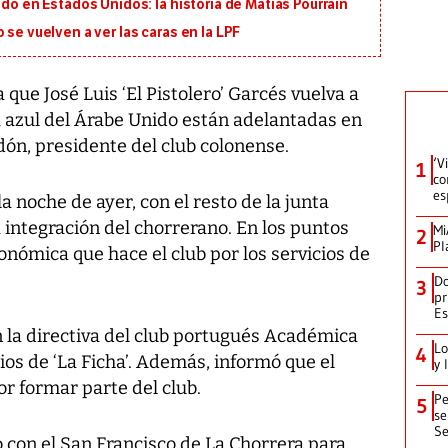
ido en Estados Unidos: la historia de Matías Pourrain
 se vuelven a ver las caras en la LPF
ue José Luis ‘El Pistolero’ Garcés vuelva a
a azul del Árabe Unido están adelantadas en
ón, presidente del club colonense.
‘V
1
co
es
 noche de ayer, con el resto de la junta
la integración del chorrerano. En los puntos
Mi
2
Pl
conómica que hace el club por los servicios de
Do
3
pr
Es
on la directiva del club portugués Académica
Lo
4
ios de ‘La Ficha’. Además, informó que el
y 
or formar parte del club.
Pe
5
se
Se
con el San Francisco de La Chorrera para