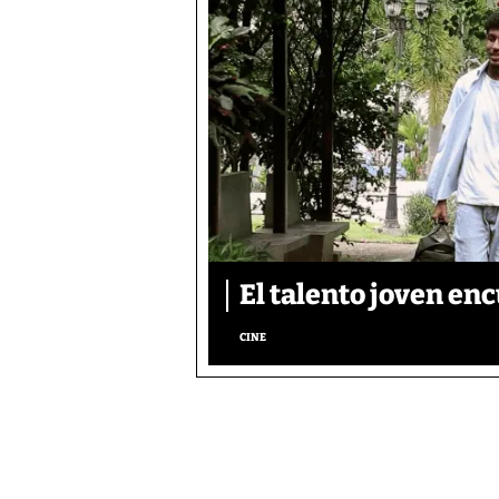
El talento joven enc
CINE