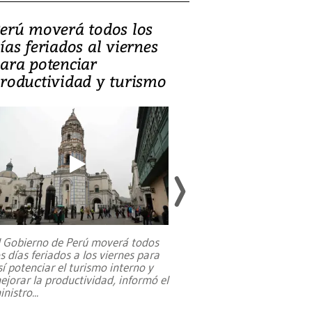
erú moverá todos los
Video, Catalin
ías feriados al viernes
‘Si la gente el
ara potenciar
criminales, la
roductividad y turismo
sociedades de
suicidarse’
l Gobierno de Perú moverá todos
os días feriados a los viernes para
La exmagistrada co
sí potenciar el turismo interno y
sobre el rol de contr
ejorar la productividad, informó el
periodismo, el derech
inistro
...
reformas constitucio
desafíos de nuevas t