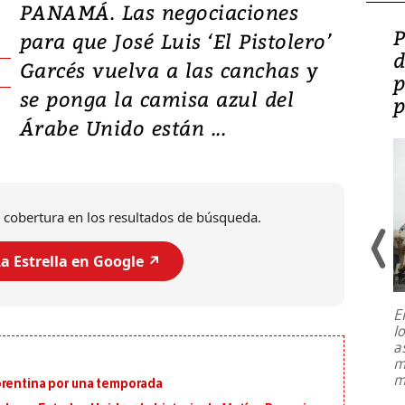
PANAMÁ. Las negociaciones
Video: Lula lanza su
P
para que José Luis ‘El Pistolero’
candidatura con
d
Garcés vuelva a las canchas y
promesas de inversión
p
se ponga la camisa azul del
en defensa, educación y
p
Árabe Unido están ...
tierras raras
 cobertura en los resultados de búsqueda.
a Estrella en Google ↗️
E
l
Entre recuerdos y escuetas
a
referencias hacia sus adversarios, el
m
presidente de Brasil, Luiz Inácio Lula
m
orentina por una temporada
da Silva, oficializó este domingo su
candidatura
...