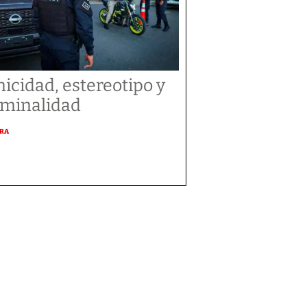
nicidad, estereotipo y
iminalidad
URA