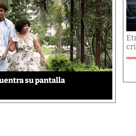
Et
cr
CULT
uentra su pantalla​