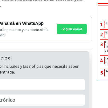
.
El
e Panamá en WhatsApp
1
Seguir canal
as importantes y mantente al día
Et
2
App.
El
3
hi
y 
Sa
4
qu
De
5