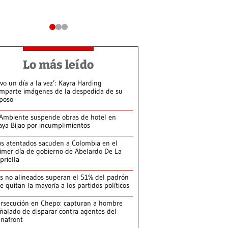
Lo más leído
ivo un día a la vez’: Kayra Harding
mparte imágenes de la despedida de su
poso
Ambiente suspende obras de hotel en
aya Bijao por incumplimientos
s atentados sacuden a Colombia en el
imer día de gobierno de Abelardo De La
priella
s no alineados superan el 51% del padrón
le quitan la mayoría a los partidos políticos
rsecución en Chepo: capturan a hombre
ñalado de disparar contra agentes del
nafront