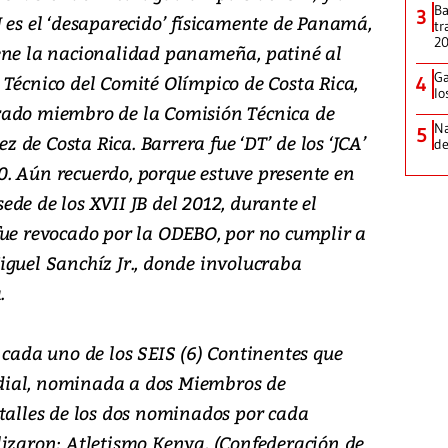
Ba
3
 es el ‘desaparecido’ físicamente de Panamá,
tr
2
ene la nacionalidad panameña, patiné al
Ga
 Técnico del Comité Olímpico de Costa Rica,
4
lo
rado miembro de la Comisión Técnica de
Na
5
de Costa Rica. Barrera fue ‘DT’ de los ‘JCA’
de
. Aún recuerdo, porque estuve presente en
de de los XVII JB del 2012, durante el
fue revocado por la ODEBO, por no cumplir a
iguel Sanchíz Jr., donde involucraba
.
 cada uno de los SEIS (6) Continentes que
dial, nominada a dos Miembros de
etalles de los dos nominados por cada
lizaron: Atletismo Kenya, (Confederación de