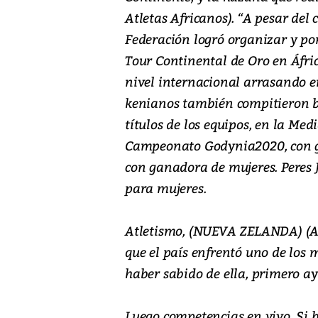
Atletas Africanos). “A pesar del 
Federación logró organizar y pon
Tour Continental de Oro en Áfri
nivel internacional arrasando en
kenianos también compitieron bi
títulos de los equipos, en la Me
Campeonato Godynia2020, con ga
con ganadora de mujeres. Peres J
para mujeres.
Atletismo, (NUEVA ZELANDA) (As
que el país enfrentó uno de los
haber sabido de ella, primero a
Luego competencias en vivo. Si b