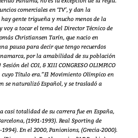
erido Panamá, no es la excepción de la regla.
ncios comerciales en ‘TV’, y dan la
hay gente trigueña y mucho menos de la
 voy a tocar el tema del Director Técnico de
homás Christiansen Tarín, que nacio en
a pausa para decir que tengo recuerdos
namarca, por la amabilidad de su población
121ª Sesión del COI, & XIII CONGRESO OLIMPICO
cuyo Título era.”El Movimiento Olímpico en
en se naturalizó Español, y se trasladó a
a casi totalidad de su carrera fue en España,
Barcelona, (1991-1993). Real Sporting de
3-1994). En el 2000, Panionions, (Grecia-2000).