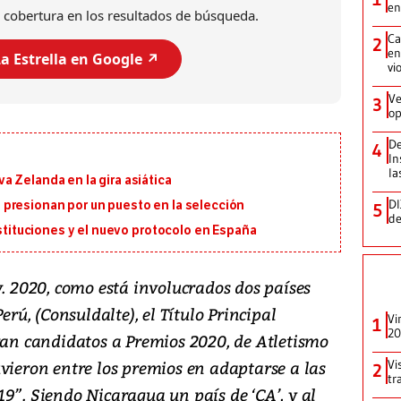
en
 cobertura en los resultados de búsqueda.
Ca
2
en
a Estrella en Google ↗️
vi
Ve
3
op
De
4
In
la
 Zelanda en la gira asiática
DI
presionan por un puesto en la selección
5
de
ustituciones y el nuevo protocolo en España
v. 2020, como está involucrados dos países
erú, (Consuldalte), el Título Principal
Vi
1
20
eran candidatos a Premios 2020, de Atletismo
vieron entre los premios en adaptarse a las
Vi
2
tr
9”. Siendo Nicaragua un país de ‘CA’, y al