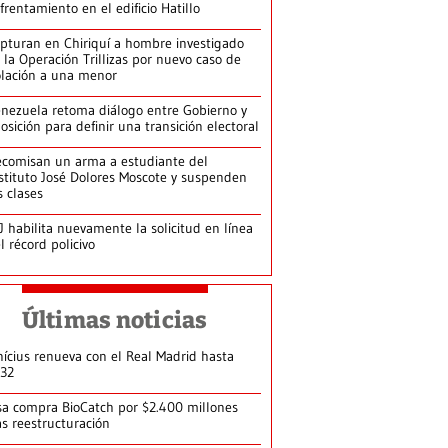
frentamiento en el edificio Hatillo
pturan en Chiriquí a hombre investigado
 la Operación Trillizas por nuevo caso de
olación a una menor
nezuela retoma diálogo entre Gobierno y
osición para definir una transición electoral
comisan un arma a estudiante del
stituto José Dolores Moscote y suspenden
s clases
J habilita nuevamente la solicitud en línea
l récord policivo
Últimas noticias
nícius renueva con el Real Madrid hasta
32
sa compra BioCatch por $2.400 millones
as reestructuración