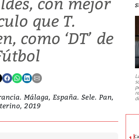
ldés, con mejor
s
culo que T.
en, como ‘DT’ de
Fútbol
L
s
p
r
ancia. Málaga, España. Sele. Pan,
d
terino, 2019
Ca
1