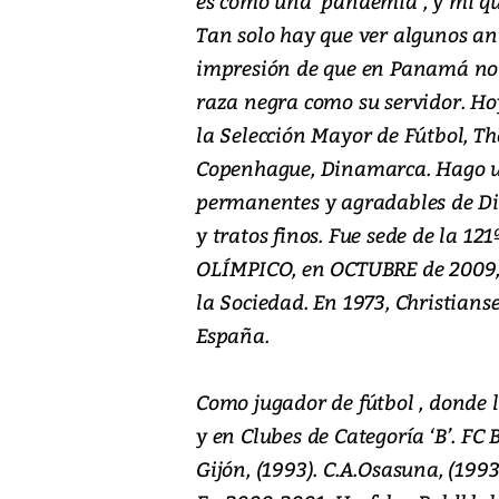
es como una ‘pandemia’, y mi qu
Tan solo hay que ver algunos anu
impresión de que en Panamá no 
raza negra como su servidor. Hoy
la Selección Mayor de Fútbol, T
Copenhague, Dinamarca. Hago un
permanentes y agradables de Di
y tratos finos. Fue sede de la 
OLÍMPICO, en OCTUBRE de 2009, 
la Sociedad. En 1973, Christians
España.
Como jugador de fútbol , donde l
y en Clubes de Categoría ‘B’. FC 
Gijón, (1993). C.A.Osasuna, (199