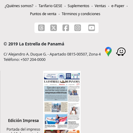
¿Quiénes somos?
Tarifario GESE
Suplementos
Ventas
e-Paper
Puntos de venta
Términos y condiciones
© 2019 La Estrella de Panamá
C/ Alejandro A. Duque G. - Apartado 0815-00507, Zona 4
Teléfono: +507 204-0000
Edición Impresa
Portada del impreso