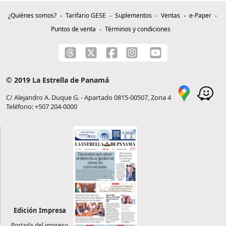
¿Quiénes somos?
Tarifario GESE
Suplementos
Ventas
e-Paper
Puntos de venta
Términos y condiciones
© 2019 La Estrella de Panamá
C/ Alejandro A. Duque G. - Apartado 0815-00507, Zona 4
Teléfono: +507 204-0000
Edición Impresa
Portada del impreso