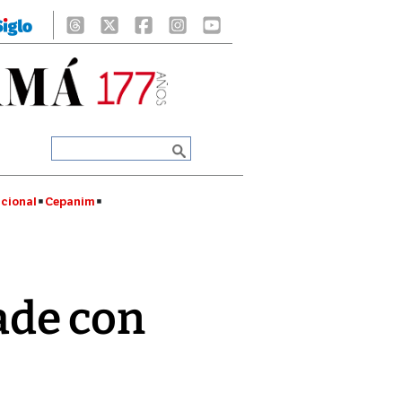
cional
Cepanim
ade con