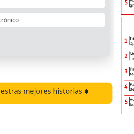
Ab
5
gr
Tr
1
Op
Ah
2
ju
Pa
3
te
Pa
4
estras mejores historias
de
As
5
bo