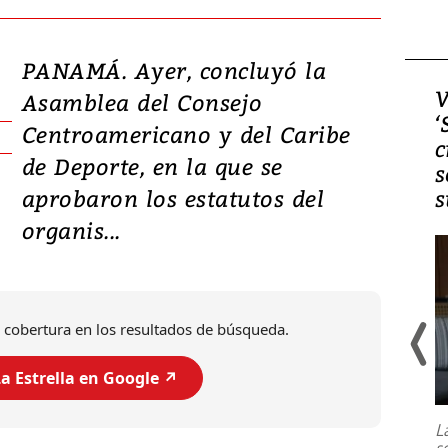
PANAMÁ. Ayer, concluyó la
Video, Japón: Terremoto
V
Asamblea del Consejo
deja heridos y graves
‘
Centroamericano y del Caribe
daños en Kumamoto
c
de Deporte, en la que se
s
aprobaron los estatutos del
s
organis...
 cobertura en los resultados de búsqueda.
a Estrella en Google ↗️
Un fuerte terremoto de magnitud
7,1 se registró este martes 28 de
julio en la prefectura de Kumamoto,
L
al sur de Japón, provocando una
s