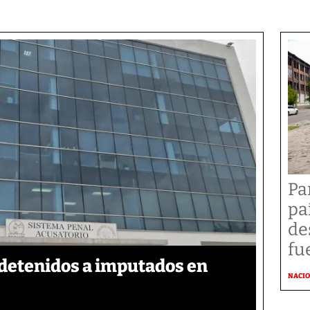
Pa
pa
de
fu
detenidos a imputados en
NACI