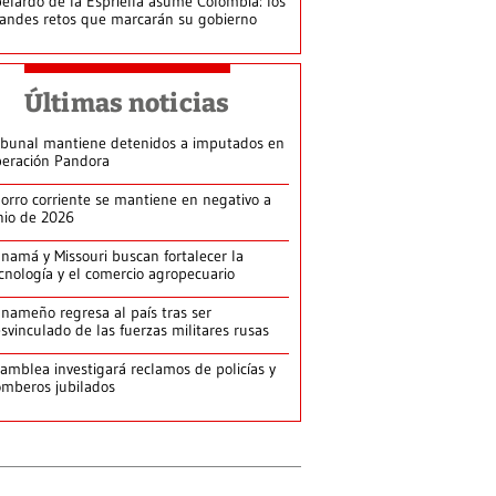
elardo de la Espriella asume Colombia: los
andes retos que marcarán su gobierno
Últimas noticias
ibunal mantiene detenidos a imputados en
eración Pandora
orro corriente se mantiene en negativo a
nio de 2026
namá y Missouri buscan fortalecer la
cnología y el comercio agropecuario
nameño regresa al país tras ser
svinculado de las fuerzas militares rusas
amblea investigará reclamos de policías y
mberos jubilados