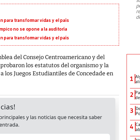
emergencia de gran
...
p
r
d
 para transformar vidas y el país
ímpico no se opone a la auditoría
 para transformar vidas y el país
blea del Consejo Centroamericano y del
aprobaron los estatutos del organismo y la
a a los Juegos Estudiantiles de Concedade en
Al
1
al
Pa
2
de
De
3
Po
Ca
4
ab