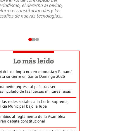
eriodismo, el derecho al olvido,
presidente de Brasil,
eformas constitucionales y los
da Silva, oficializó 
esafíos de nuevas tecnologías
...
candidatura
...
Lo más leído
yiah Lide logra oro en gimnasia y Panamá
ista su cierre en Santo Domingo 2026
nameño regresa al país tras ser
svinculado de las fuerzas militares rusas
 las redes sociales a la Corte Suprema,
licía Municipal bajo la lupa
mbios al reglamento de la Asamblea
ren debate constitucional