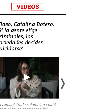
VIDEOS
ideo, Catalina Botero:
Video: Lula la
Si la gente elige
candidatura 
riminales, las
promesas de i
ociedades deciden
en defensa, ed
uicidarse’
tierras raras
a exmagistrada colombiana habla
Entre recuerdos y es
obre el rol de contrapeso del
referencias hacia sus