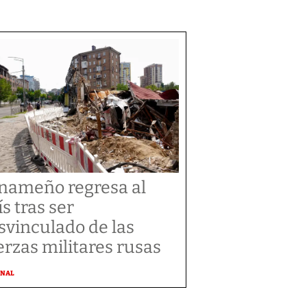
nameño regresa al
ís tras ser
svinculado de las
erzas militares rusas
ONAL